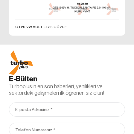
Çerezler, ziyaret ettiğiniz internet siteleri tarafından
tarayıcılar aracılığıyla cihazınıza veya ağ sunucusuna
depolanan küçük metin dosyalarıdır. Sitede tercih
ettiğiniz dil ve diğer ayarları içeren bu küçük metin
GT20 VW VOLT LT35 GÖVDE
dosyaları, siteye bir sonraki ziyaretinizde
tercihlerinizin hatırlanmasına ve sitedeki deneyiminizi
iyileştirmek için hizmetlerimizde geliştirmeler
yapmamıza yardımcı olur. Böylece bir sonraki
ziyaretinizde daha iyi ve kişiselleştirilmiş bir kullanım
deneyimi yaşayabilirsiniz.
İnternet Sitemizde çerez kullanılmasının başlıca
amaçları aşağıda sıralanmaktadır:
E-Bülten
İnternet sitesinin işlevselliğini ve performansını
Turboplus’ın en son haberleri, yenilikleri ve
arttırmak yoluyla sizlere sunulan hizmetleri
sektördeki gelişmeleri ilk öğrenen siz olun!
geliştirmek,
İnternet Sitesini iyileştirmek ve İnternet Sitesi
üzerinden yeni özellikler sunmak ve sunulan
özellikleri sizlerin tercihlerine göre kişiselleştirmek;
İnternet Sitesinin, sizin ve Kurum’un hukuki ve
ticari güvenliğinin teminini sağlamak, Site