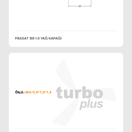
3.6. Hedefleme/Reklam Çerezleri
Ziyaretçilere sunulan reklamların etkinliğinin
ölçülmesi ve reklamların kaç kere görüntülendiğinin
hesaplanmasını sağlarlar. Bu tür çerezlerin amacı,
ziyaretçilerin ilgi alanlarına özelleştirilmiş reklamların
sunulmasıdır.
PASSAT B8 1.6 YAĞ KAPAĞI
Aynı şekilde, ziyaretçilerin gezinmelerine özel olarak
ilgi alanlarının tespit edilmesini ve uygun içeriklerin
sunulmasını sağlarlar. Örneğin, ziyaretçiye gösterilen
reklamın kısa süre içinde tekrar gösterilmesini
engeller.
4.ÇEREZ TERCİHLERİ NASIL
YÖNETİLİR?
Çerezlerin kullanımına ilişkin tercihlerinizi değiştirmek
Ölçü :
M4/0,5*7,6*7,4
ya da çerezleri engellemek veya silmek için
tarayıcınızın ayarlarını değiştirmeniz yeterlidir.
Birçok tarayıcı çerezleri kontrol edebilmeniz için size
çerezleri kabul etme veya reddetme, yalnızca belirli
türdeki çerezleri kabul etme ya da bir internet sitesinin
cihazınıza çerez depolamayı talep ettiğinde tarayıcı