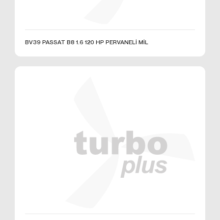
Çerezler, ziyaret ettiğiniz internet siteleri tarafından
tarayıcılar aracılığıyla cihazınıza veya ağ sunucusuna
depolanan küçük metin dosyalarıdır. Sitede tercih
ettiğiniz dil ve diğer ayarları içeren bu küçük metin
BV39 PASSAT B8 1.6 120 HP PERVANELİ MİL
dosyaları, siteye bir sonraki ziyaretinizde
tercihlerinizin hatırlanmasına ve sitedeki deneyiminizi
iyileştirmek için hizmetlerimizde geliştirmeler
yapmamıza yardımcı olur. Böylece bir sonraki
ziyaretinizde daha iyi ve kişiselleştirilmiş bir kullanım
deneyimi yaşayabilirsiniz.
İnternet Sitemizde çerez kullanılmasının başlıca
amaçları aşağıda sıralanmaktadır:
İnternet sitesinin işlevselliğini ve performansını
arttırmak yoluyla sizlere sunulan hizmetleri
geliştirmek,
İnternet Sitesini iyileştirmek ve İnternet Sitesi
üzerinden yeni özellikler sunmak ve sunulan
özellikleri sizlerin tercihlerine göre kişiselleştirmek;
İnternet Sitesinin, sizin ve Kurum’un hukuki ve
ticari güvenliğinin teminini sağlamak, Site