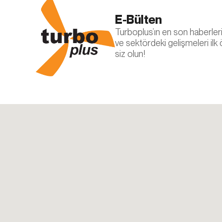
Aynı zamanda, d
E-Bülten
Çerezleri devre 
hesabınızı tanıy
Turboplus’ın en son haberleri, 
hizmetler düzgün 
ve sektördeki gelişmeleri ilk
değiştirebilirsini
siz olun!
5.İNTERNE
İnternet Sitesi G
yenilenmesi duru
sitesinde (www.tu
sunulur.
Turbo Plus
Adres: Ferhatpa
Telefon: +90 21
E – Posta:
info@
Web Adresi: ww