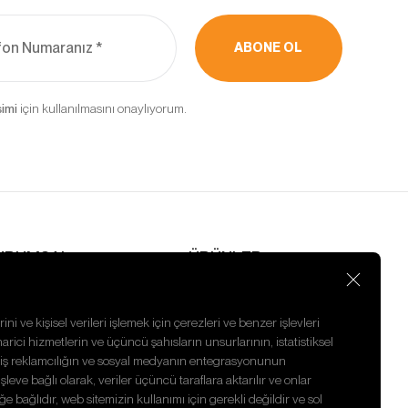
kebilir,
ABONE OL
ler ve
rak
için kullanılmasını onaylıyorum.
in
’un internet
rin erişimine
URUMSAL
ÜRÜNLER
nasayfa
Emme Pervanesi
akkımızda
CHRA
aberler
Pervaneli Mil
ini ve kişisel verileri işlemek için çerezleri ve benzer işlevleri
nsan Kaynakları
Tamir Takımı
harici hizmetlerin ve üçüncü şahısların unsurlarının, istatistiksel
izlilik Politikası
Sarf Malzemesi
ilmiş reklamcılığın ve sosyal medyanın entegrasyonunun
letişim
Kafa Somunu
eve bağlı olarak, veriler üçüncü taraflara aktarılır ve onlar
ğe bağlıdır, web sitemizin kullanımı için gerekli değildir ve sol