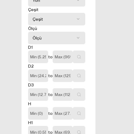
3.1.Oturum 
Oturum çerezleri
Çeşit
sağlamaktadır. Si
kullanılırlar. Ot
silinir, kalıcı deği
Ölçü
3.2.Kalıcı Ç
Bu tür çerezler t
Kalıcı çerezler, 
D1
sonra bile saklı 
to
tutulurlar.
Kalıcı çerezleri
D2
sizlere özel öner
to
Kalıcı çerezler 
cihazınızda İnter
D3
siteyi daha önce z
to
sizlere daha iyi 
3.3.Zorunlu
H
Ziyaret ettiğiniz
to
amacı, sitenin ç
H1
bölümlerine eriş
3.4.Analitik
to