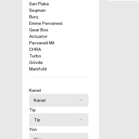
kullanım tercihle
Sarı Plaka
Segman
ürünler, tercih e
2. ÇEREZ N
Burç
Formu Gönder
Emme Pervanesi
Çerezler, ziyaret 
Gear Box
sunucusuna depol
Actuator
küçük metin dosya
Pervaneli Mil
deneyiminizi iyi
CHRA
ziyaretinizde dah
Turbo
İnternet Sitemiz
Gövde
İnternet site
Manifold
geliştirmek,
İnternet Site
sizlerin terci
Kanat
İnternet Site
sahte işlemle
5651 sayılı 
Tip
Suçlarla Müc
Düzenlenmesi
kanuni ve sö
Yön
3.İNTERNE