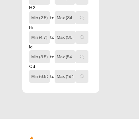
İnternet sitesinin
H2
nasıl geçtiğini g
arttırmak ve gene
to
içermezler. Örneğ
Hi
3.5.İşlevsel
Ziyaretçinin site
to
amacı ziyaretçile
Id
kullanıcı şifresin
3.6. Hedefl
to
Ziyaretçilere su
Od
hesaplanmasını sa
sunulmasıdır.
to
Aynı şekilde, ziy
sunulmasını sağla
engeller.
4.ÇEREZ T
Çerezlerin kullan
tarayıcınızın aya
Birçok tarayıcı ç
türdeki çerezleri
tarayıcı tarafın