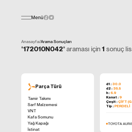
Menü
Teklif Formu
KİŞİSEL
Her türlü soru, öneri veya geri bildiri
İNTERNET 
Anasayfa
/
Arama Sonuçları
Kişisel verilerin
"
172010N042
" araması için
1
sonuç lis
işletilen (www.t
gelen ilkelerinde
kullanıcılarımıza
Çerezler, bilgisa
cihazınıza veya
Genellikle ziyare
d1 :
30.0
Parça Türü
d2 :
35.5
sunmak, sunulan h
h :
6.9
gezinirken kulla
Kanat :
9
Tamir Takımı
Çeşit :
ÇİFT (
ayarlarından Çere
Sarf Malzemesi
Tip :
PERDELİ
etkileyebileceğin
VNT
sitede çerez kull
Kafa Somunu
1. ÇEREZLE
Yağ Kapağı
TOYOTA AURIS
İnternet siteleri
İstinat
'ni okudum ve 