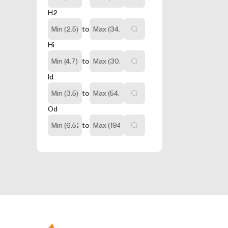
İnternet sitesinin
H2
nasıl geçtiğini g
arttırmak ve gene
to
içermezler. Örneğ
Hi
3.5.İşlevsel
Ziyaretçinin site
to
amacı ziyaretçile
Id
kullanıcı şifresin
3.6. Hedefl
to
Ziyaretçilere su
Od
hesaplanmasını sa
sunulmasıdır.
to
Aynı şekilde, ziy
sunulmasını sağla
engeller.
4.ÇEREZ T
Çerezlerin kullan
tarayıcınızın aya
Birçok tarayıcı ç
türdeki çerezleri
tarayıcı tarafın