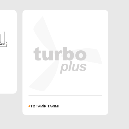
minini
çlarla
inizde
polanır
şlattıktan
sörlerinde
ulundurarak
,
r ise, sizin
ylelikle
r çerezlerin
T2 TAMİR TAKIMI
nin güvenli