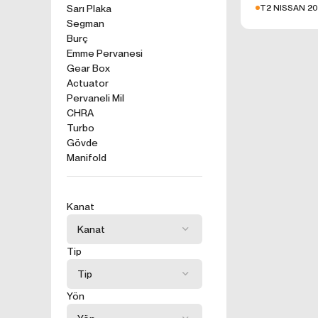
kullanım tercihle
T2 NISSAN 20
Sarı Plaka
Segman
ürünler, tercih e
2. ÇEREZ N
Burç
Formu Gönder
Emme Pervanesi
Çerezler, ziyaret 
Gear Box
sunucusuna depol
Actuator
küçük metin dosya
Pervaneli Mil
deneyiminizi iyi
CHRA
ziyaretinizde dah
Turbo
İnternet Sitemiz
Gövde
İnternet site
Manifold
geliştirmek,
İnternet Site
sizlerin terci
Kanat
İnternet Site
sahte işlemle
5651 sayılı 
Tip
Suçlarla Müc
Düzenlenmesi
kanuni ve sö
Yön
3.İNTERNE