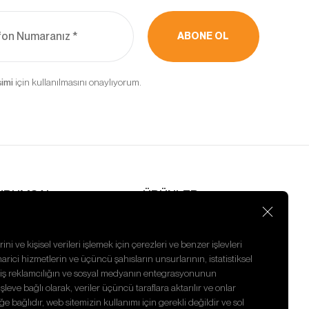
kebilir,
ABONE OL
ler ve
rak
için kullanılmasını onaylıyorum.
in
’un internet
rin erişimine
URUMSAL
ÜRÜNLER
nasayfa
Emme Pervanesi
akkımızda
CHRA
aberler
Pervaneli Mil
ini ve kişisel verileri işlemek için çerezleri ve benzer işlevleri
nsan Kaynakları
Tamir Takımı
harici hizmetlerin ve üçüncü şahısların unsurlarının, istatistiksel
izlilik Politikası
Sarf Malzemesi
ilmiş reklamcılığın ve sosyal medyanın entegrasyonunun
letişim
Kafa Somunu
eve bağlı olarak, veriler üçüncü taraflara aktarılır ve onlar
ğe bağlıdır, web sitemizin kullanımı için gerekli değildir ve sol