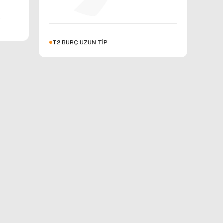
niz hizmet ve
X
T2 BURÇ UZUN TİP
çeren bu
ki
 bir sonraki
özellikleri
 üzerinden
şlenen
ak üzere,