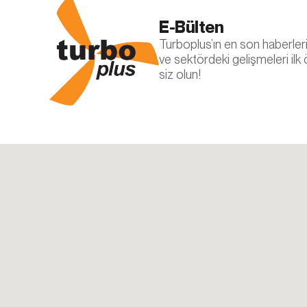
Aynı zamanda, d
E-Bülten
Çerezleri devre 
hesabınızı tanıy
Turboplus’ın en son haberleri, 
hizmetler düzgün 
ve sektördeki gelişmeleri ilk
değiştirebilirsini
siz olun!
5.İNTERNE
İnternet Sitesi G
yenilenmesi duru
sitesinde (www.tu
sunulur.
Turbo Plus
Adres: Ferhatpa
Telefon: +90 21
E – Posta:
info@
Web Adresi: ww