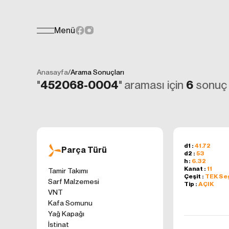
Menü
Teklif Formu
KİŞİSEL
Her türlü soru, öneri veya geri bildiri
İNTERNET 
Anasayfa
/
Arama Sonuçları
Kişisel verilerin
"
452068-0004
" araması için
6
sonuç l
işletilen (www.t
gelen ilkelerinde
kullanıcılarımıza
Çerezler, bilgisa
cihazınıza veya
Genellikle ziyare
d1 :
41.72
Parça Türü
d2 :
53
sunmak, sunulan h
h :
6.32
gezinirken kulla
Kanat :
11
Tamir Takımı
Çeşit :
TEK S
ayarlarından Çere
Sarf Malzemesi
Tip :
AÇIK
etkileyebileceğin
VNT
sitede çerez kull
Kafa Somunu
1. ÇEREZLE
Yağ Kapağı
İnternet siteleri
İstinat
'ni okudum ve 