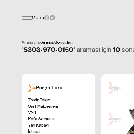
Menü
Teklif Formu
KİŞİSEL
Her türlü soru, öneri veya geri bildiri
İNTERNET 
Anasayfa
/
Arama Sonuçları
Kişisel verilerin
"
5303-970-0150
" araması için
10
sonu
işletilen (www.t
gelen ilkelerinde
kullanıcılarımıza
Çerezler, bilgisa
cihazınıza veya
Genellikle ziyare
Parça Türü
sunmak, sunulan h
gezinirken kulla
Tamir Takımı
ayarlarından Çere
Sarf Malzemesi
etkileyebileceğin
VNT
sitede çerez kull
Kafa Somunu
1. ÇEREZLE
Yağ Kapağı
İnternet siteleri
İstinat
'ni okudum ve 