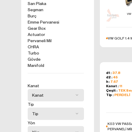
kullanım tercihle
Sarı Plaka
Segman
ürünler, tercih e
2. ÇEREZ N
Burç
Formu Gönder
Emme Pervanesi
Çerezler, ziyaret 
Gear Box
sunucusuna depol
Actuator
küçük metin dosya
VW GOLF 1.4
Pervaneli Mil
deneyiminizi iyi
CHRA
ziyaretinizde dah
Turbo
İnternet Sitemiz
Gövde
İnternet site
Manifold
geliştirmek,
d1 :
37.8
İnternet Site
d2 :
45
sizlerin terci
h :
7.67
Kanat
Kanat :
11
İnternet Site
Çeşit :
TEK S
sahte işlemle
Tip :
PERDELİ
5651 sayılı 
Tip
Suçlarla Müc
Düzenlenmesi
kanuni ve sö
Yön
K03 VW PASSA
3.İNTERNE
PERVANELİ Mİ