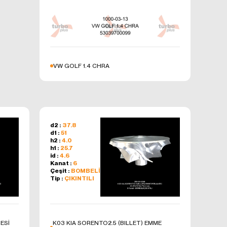
niz hizmet ve
çeren bu
ki
VW GOLF 1.4 CHRA
 bir sonraki
d2 :
37.8
özellikleri
d1 :
51
h2 :
4.0
h1 :
25.7
 üzerinden
id :
4.6
Kanat :
6
Çeşit :
BOMBELİ
şlenen
Tip :
ÇIKINTILI
ak üzere,
ESİ
K03 KIA SORENTO2.5 (BILLET) EMME