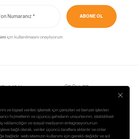
kebilir,
ABONE OL
ler ve
rak
için kullanılmasını onaylıyorum.
in
’un internet
rin erişimine
URUMSAL
ÜRÜNLER
nasayfa
Emme Pervanesi
akkımızda
CHRA
aberler
Pervaneli Mil
ini ve kişisel verileri işlemek için çerezleri ve benzer işlevleri
nsan Kaynakları
Tamir Takımı
harici hizmetlerin ve üçüncü şahısların unsurlarının, istatistiksel
izlilik Politikası
Sarf Malzemesi
ilmiş reklamcılığın ve sosyal medyanın entegrasyonunun
letişim
Kafa Somunu
eve bağlı olarak, veriler üçüncü taraflara aktarılır ve onlar
ğe bağlıdır, web sitemizin kullanımı için gerekli değildir ve sol