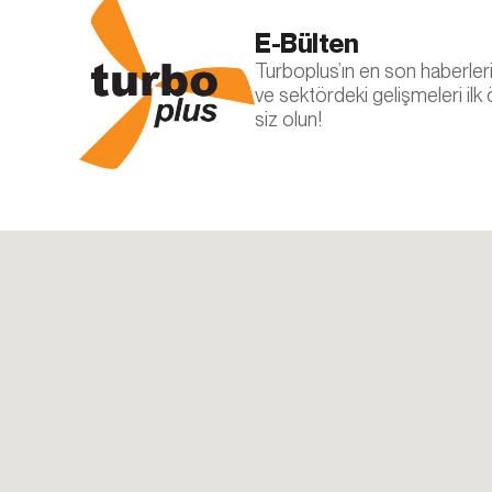
Aynı zamanda, d
E-Bülten
Çerezleri devre 
hesabınızı tanıy
Turboplus’ın en son haberleri, 
hizmetler düzgün 
ve sektördeki gelişmeleri ilk
değiştirebilirsini
siz olun!
5.İNTERNE
İnternet Sitesi G
yenilenmesi duru
sitesinde (www.tu
sunulur.
Turbo Plus
Adres: Ferhatpa
Telefon: +90 21
E – Posta:
info@
Web Adresi: ww