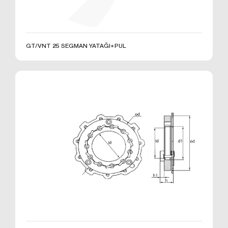
Çerezler, ziyaret ettiğiniz internet siteleri tarafından
tarayıcılar aracılığıyla cihazınıza veya ağ sunucusuna
depolanan küçük metin dosyalarıdır. Sitede tercih
ettiğiniz dil ve diğer ayarları içeren bu küçük metin
GT/VNT 25 SEGMAN YATAĞI+PUL
dosyaları, siteye bir sonraki ziyaretinizde
tercihlerinizin hatırlanmasına ve sitedeki deneyiminizi
iyileştirmek için hizmetlerimizde geliştirmeler
yapmamıza yardımcı olur. Böylece bir sonraki
ziyaretinizde daha iyi ve kişiselleştirilmiş bir kullanım
deneyimi yaşayabilirsiniz.
İnternet Sitemizde çerez kullanılmasının başlıca
amaçları aşağıda sıralanmaktadır:
İnternet sitesinin işlevselliğini ve performansını
arttırmak yoluyla sizlere sunulan hizmetleri
geliştirmek,
İnternet Sitesini iyileştirmek ve İnternet Sitesi
üzerinden yeni özellikler sunmak ve sunulan
özellikleri sizlerin tercihlerine göre kişiselleştirmek;
İnternet Sitesinin, sizin ve Kurum’un hukuki ve
ticari güvenliğinin teminini sağlamak, Site