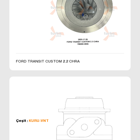
kullanmanız sırasında size kişiselleştirilmiş bir
deneyim sunmak, sunulan hizmetleri geliştirmek ve
deneyiminizi iyileştirmek için kullanılır ve bir internet
sitesinde gezinirken kullanım kolaylığına katkıda
bulunabilir. Çerez kullanılmasını tercih etmezseniz
'ni okudum ve kabul ediyorum.
tarayıcınızın ayarlarından Çerezleri silebilir ya da
engelleyebilirsiniz. Ancak bunun internet sitemizi
Formu Gönder
kullanımınızı etkileyebileceğini hatırlatmak isteriz.
Tarayıcınızdan Çerez ayarlarınızı değiştirmediğiniz
FORD TRANSIT CUSTOM 2.2 CHRA
sürece bu sitede çerez kullanımını kabul ettiğinizi
varsayacağız.
1. ÇEREZLERDE HANGİ TÜR VERİLER
İŞLENİR?
İnternet sitelerinde yer alan çerezlerde, türüne bağlı
olarak, siteyi ziyaret ettiğiniz cihazdaki tarama ve
kullanım tercihlerinize ilişkin veriler toplanmaktadır.
Bu veriler, eriştiğiniz sayfalar, incelediğiniz hizmet ve
ürünler, tercih ettiğiniz dil seçeneği ve diğer
Çeşit :
KURU-VNT
tercihlerinize dair bilgileri kapsamaktadır.
2. ÇEREZ NEDİR ve KULLANIM
AMAÇLARI NELERDİR?