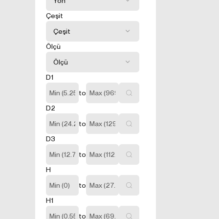
3.1.Oturum 
Oturum çerezleri
Çeşit
sağlamaktadır. Si
kullanılırlar. Ot
silinir, kalıcı deği
Ölçü
3.2.Kalıcı Ç
Bu tür çerezler t
Kalıcı çerezler, 
D1
sonra bile saklı 
to
tutulurlar.
Kalıcı çerezleri
D2
sizlere özel öner
to
Kalıcı çerezler 
cihazınızda İnter
D3
siteyi daha önce z
to
sizlere daha iyi 
3.3.Zorunlu
H
Ziyaret ettiğiniz
to
amacı, sitenin ç
H1
bölümlerine eriş
3.4.Analitik
to