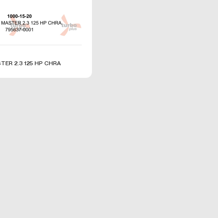
rinize ilişkin veriler toplanmaktadır. Bu veriler, eriştiğiniz sayfalar, incelediği
ttiğiniz dil seçeneği ve diğer tercihlerinize dair bilgileri kapsamaktadır.
EDİR ve KULLANIM AMAÇLARI NELERDİR?
ettiğiniz internet siteleri tarafından tarayıcılar aracılığıyla cihazınıza veya ağ
anan küçük metin dosyalarıdır. Sitede tercih ettiğiniz dil ve diğer ayarları i
ları, siteye bir sonraki ziyaretinizde tercihlerinizin hatırlanmasına ve sitede
TER 2.3 125 HP CHRA
leştirmek için hizmetlerimizde geliştirmeler yapmamıza yardımcı olur. Böylece
a iyi ve kişiselleştirilmiş bir kullanım deneyimi yaşayabilirsiniz.
de çerez kullanılmasının başlıca amaçları aşağıda sıralanmaktadır:
sinin işlevselliğini ve performansını arttırmak yoluyla sizlere sunulan hizmetleri
sini iyileştirmek ve İnternet Sitesi üzerinden yeni özellikler sunmak ve sunulan 
hlerine göre kişiselleştirmek;
sinin, sizin ve Kurum’un hukuki ve ticari güvenliğinin teminini sağlamak, Site
rin gerçekleştirilmesini önlemek;
Internet Ortamında Yapılan Yayınların Düzenlenmesi ve Bu Yayınlar Yoluyla İ
adele Edilmesi Hakkında Kanun ve Internet Ortamında Yapılan Yayınların
ne Dair Usul ve Esaslar Hakkında Yönetmelik’ten kaynaklananlar başta olm
zleşmesel yükümlülüklerini yerine getirmek.
T SİTEMİZDE KULLANILAN ÇEREZ TÜRLERİ