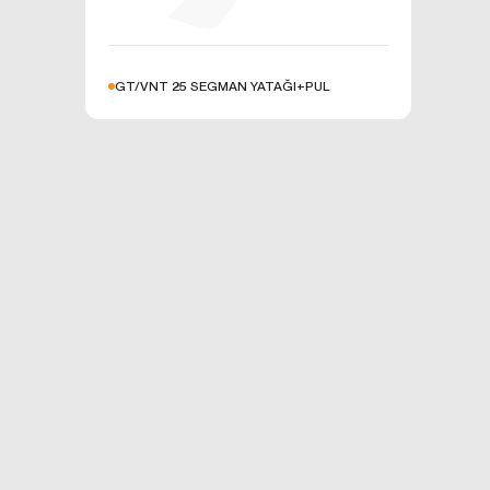
niz hizmet ve
GT/VNT 25 SEGMAN YATAĞI+PUL
çeren bu
ki
 bir sonraki
özellikleri
 üzerinden
şlenen
ak üzere,