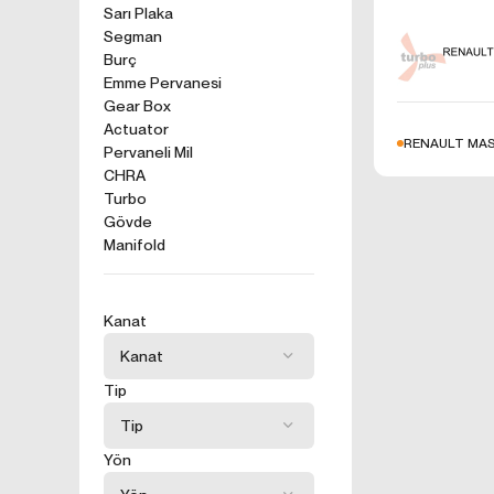
kullanım tercihle
Sarı Plaka
Segman
ürünler, tercih e
2. ÇEREZ N
Burç
Formu Gönder
Emme Pervanesi
Çerezler, ziyaret 
Gear Box
sunucusuna depol
Actuator
küçük metin dosya
RENAULT MAS
Pervaneli Mil
deneyiminizi iyi
CHRA
ziyaretinizde dah
Turbo
İnternet Sitemiz
Gövde
İnternet site
Manifold
geliştirmek,
İnternet Site
sizlerin terci
Kanat
İnternet Site
sahte işlemle
5651 sayılı 
Tip
Suçlarla Müc
Düzenlenmesi
kanuni ve sö
Yön
3.İNTERNE