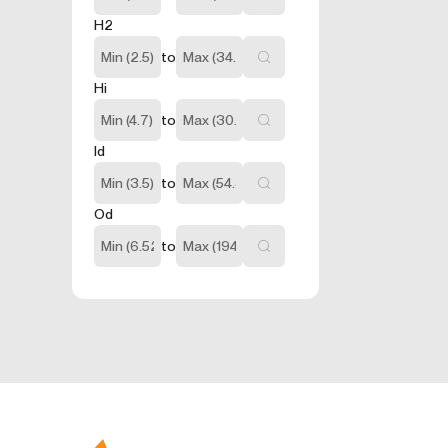
İnternet sitesinin
H2
nasıl geçtiğini g
arttırmak ve gene
to
içermezler. Örneğ
Hi
3.5.İşlevsel
Ziyaretçinin site
to
amacı ziyaretçile
Id
kullanıcı şifresin
3.6. Hedefl
to
Ziyaretçilere su
Od
hesaplanmasını sa
sunulmasıdır.
to
Aynı şekilde, ziy
sunulmasını sağla
engeller.
4.ÇEREZ T
Çerezlerin kullan
tarayıcınızın aya
Birçok tarayıcı ç
türdeki çerezleri
tarayıcı tarafın