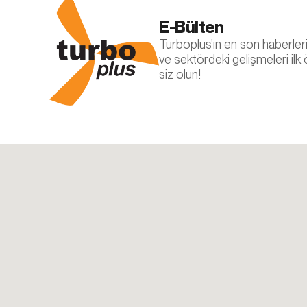
Aynı zamanda, d
E-Bülten
Çerezleri devre 
hesabınızı tanıy
Turboplus’ın en son haberleri, 
hizmetler düzgün 
ve sektördeki gelişmeleri ilk
değiştirebilirsini
siz olun!
5.İNTERNE
İnternet Sitesi G
yenilenmesi duru
sitesinde (www.tu
sunulur.
Turbo Plus
Adres: Ferhatpa
Telefon: +90 21
E – Posta:
info@
Web Adresi: ww