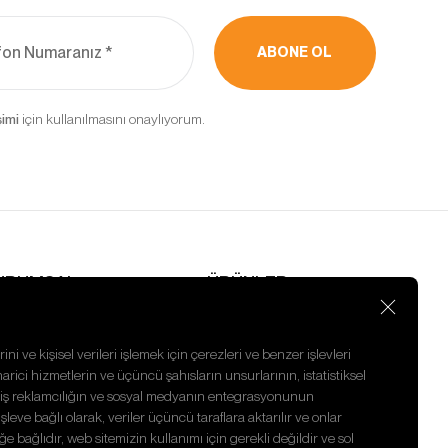
kebilir,
ABONE OL
ler ve
rak
için kullanılmasını onaylıyorum.
in
’un internet
rin erişimine
URUMSAL
ÜRÜNLER
nasayfa
Emme Pervanesi
akkımızda
CHRA
aberler
Pervaneli Mil
ini ve kişisel verileri işlemek için çerezleri ve benzer işlevleri
nsan Kaynakları
Tamir Takımı
harici hizmetlerin ve üçüncü şahısların unsurlarının, istatistiksel
izlilik Politikası
Sarf Malzemesi
ilmiş reklamcılığın ve sosyal medyanın entegrasyonunun
letişim
Kafa Somunu
eve bağlı olarak, veriler üçüncü taraflara aktarılır ve onlar
ğe bağlıdır, web sitemizin kullanımı için gerekli değildir ve sol