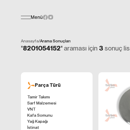
Menü
Teklif Formu
KİŞİSEL
Her türlü soru, öneri veya geri bildiri
İNTERNET 
Anasayfa
/
Arama Sonuçları
Kişisel verilerin
"
8201054152
" araması için
3
sonuç lis
işletilen (www.t
gelen ilkelerinde
kullanıcılarımıza
Çerezler, bilgisa
cihazınıza veya
Genellikle ziyare
Parça Türü
sunmak, sunulan h
gezinirken kulla
Tamir Takımı
ayarlarından Çere
Sarf Malzemesi
etkileyebileceğin
VNT
sitede çerez kull
Kafa Somunu
1. ÇEREZLE
Yağ Kapağı
İnternet siteleri
İstinat
'ni okudum ve 