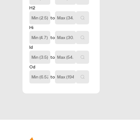
İnternet sitesinin
H2
nasıl geçtiğini g
arttırmak ve gene
to
içermezler. Örneğ
Hi
3.5.İşlevsel
Ziyaretçinin site
to
amacı ziyaretçile
Id
kullanıcı şifresin
3.6. Hedefl
to
Ziyaretçilere su
Od
hesaplanmasını sa
sunulmasıdır.
to
Aynı şekilde, ziy
sunulmasını sağla
engeller.
4.ÇEREZ T
Çerezlerin kullan
tarayıcınızın aya
Birçok tarayıcı ç
türdeki çerezleri
tarayıcı tarafın