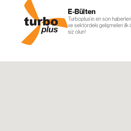
Aynı zamanda, d
E-Bülten
Çerezleri devre 
hesabınızı tanıy
Turboplus’ın en son haberleri, 
hizmetler düzgün 
ve sektördeki gelişmeleri ilk
değiştirebilirsini
siz olun!
5.İNTERNE
İnternet Sitesi G
yenilenmesi duru
sitesinde (www.tu
sunulur.
Turbo Plus
Adres: Ferhatpa
Telefon: +90 21
E – Posta:
info@
Web Adresi: ww