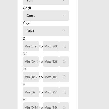
3.1.Oturum 
Oturum çerezleri
Çeşit
sağlamaktadır. Si
kullanılırlar. Ot
silinir, kalıcı deği
Ölçü
3.2.Kalıcı Ç
Bu tür çerezler t
Kalıcı çerezler, 
D1
sonra bile saklı 
to
tutulurlar.
Kalıcı çerezleri
D2
sizlere özel öner
to
Kalıcı çerezler 
cihazınızda İnter
D3
siteyi daha önce z
to
sizlere daha iyi 
3.3.Zorunlu
H
Ziyaret ettiğiniz
to
amacı, sitenin ç
H1
bölümlerine eriş
3.4.Analitik
to