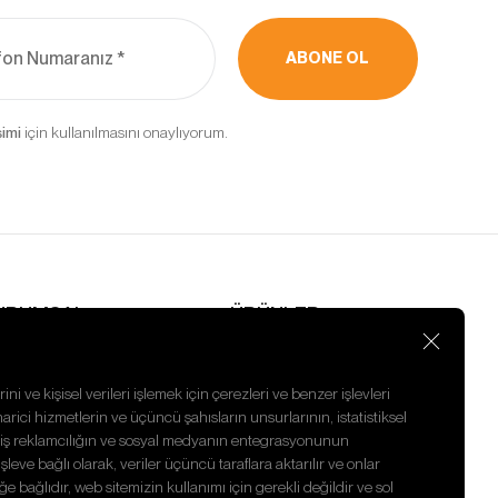
kebilir,
ABONE OL
ler ve
rak
için kullanılmasını onaylıyorum.
in
’un internet
rin erişimine
URUMSAL
ÜRÜNLER
nasayfa
Emme Pervanesi
akkımızda
CHRA
aberler
Pervaneli Mil
ini ve kişisel verileri işlemek için çerezleri ve benzer işlevleri
nsan Kaynakları
Tamir Takımı
harici hizmetlerin ve üçüncü şahısların unsurlarının, istatistiksel
izlilik Politikası
Sarf Malzemesi
ilmiş reklamcılığın ve sosyal medyanın entegrasyonunun
letişim
Kafa Somunu
eve bağlı olarak, veriler üçüncü taraflara aktarılır ve onlar
ğe bağlıdır, web sitemizin kullanımı için gerekli değildir ve sol