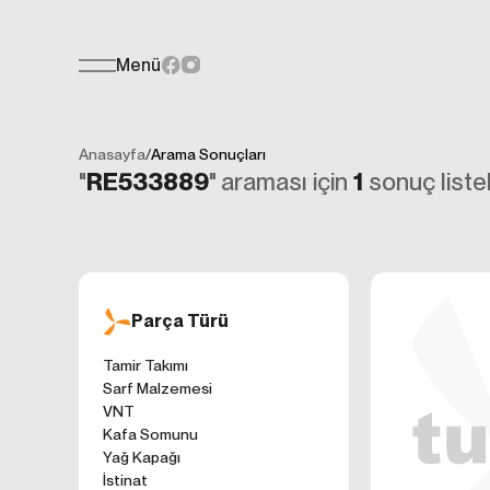
Menü
Teklif Formu
KİŞİSEL
Her türlü soru, öneri veya geri bildiri
İNTERNET 
Anasayfa
/
Arama Sonuçları
Kişisel verilerin
"
RE533889
" araması için
1
sonuç listel
işletilen (www.t
gelen ilkelerinde
kullanıcılarımıza
Çerezler, bilgisa
cihazınıza veya
Genellikle ziyare
Parça Türü
sunmak, sunulan h
gezinirken kulla
Tamir Takımı
ayarlarından Çere
Sarf Malzemesi
etkileyebileceğin
VNT
sitede çerez kull
Kafa Somunu
1. ÇEREZLE
Yağ Kapağı
İnternet siteleri
İstinat
'ni okudum ve 