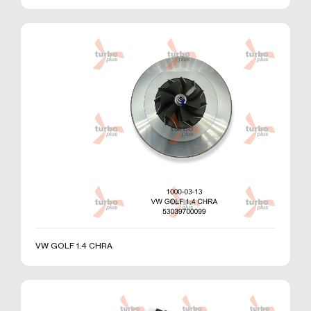
Çerezler, ziyaret ettiğiniz internet siteleri tarafından
tarayıcılar aracılığıyla cihazınıza veya ağ sunucusuna
depolanan küçük metin dosyalarıdır. Sitede tercih
ettiğiniz dil ve diğer ayarları içeren bu küçük metin
dosyaları, siteye bir sonraki ziyaretinizde
tercihlerinizin hatırlanmasına ve sitedeki deneyiminizi
iyileştirmek için hizmetlerimizde geliştirmeler
yapmamıza yardımcı olur. Böylece bir sonraki
ziyaretinizde daha iyi ve kişiselleştirilmiş bir kullanım
deneyimi yaşayabilirsiniz.
İnternet Sitemizde çerez kullanılmasının başlıca
amaçları aşağıda sıralanmaktadır:
İnternet sitesinin işlevselliğini ve performansını
arttırmak yoluyla sizlere sunulan hizmetleri
geliştirmek,
İnternet Sitesini iyileştirmek ve İnternet Sitesi
VW GOLF 1.4 CHRA
üzerinden yeni özellikler sunmak ve sunulan
özellikleri sizlerin tercihlerine göre kişiselleştirmek;
İnternet Sitesinin, sizin ve Kurum’un hukuki ve
ticari güvenliğinin teminini sağlamak, Site