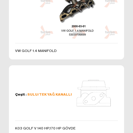
kullanmanız sırasında size kişiselleştirilmiş bir
deneyim sunmak, sunulan hizmetleri geliştirmek ve
deneyiminizi iyileştirmek için kullanılır ve bir internet
sitesinde gezinirken kullanım kolaylığına katkıda
bulunabilir. Çerez kullanılmasını tercih etmezseniz
'ni okudum ve kabul ediyorum.
tarayıcınızın ayarlarından Çerezleri silebilir ya da
engelleyebilirsiniz. Ancak bunun internet sitemizi
Formu Gönder
kullanımınızı etkileyebileceğini hatırlatmak isteriz.
VW GOLF 1.4 MANIFOLD
Tarayıcınızdan Çerez ayarlarınızı değiştirmediğiniz
sürece bu sitede çerez kullanımını kabul ettiğinizi
varsayacağız.
1. ÇEREZLERDE HANGİ TÜR VERİLER
İŞLENİR?
İnternet sitelerinde yer alan çerezlerde, türüne bağlı
olarak, siteyi ziyaret ettiğiniz cihazdaki tarama ve
Çeşit :
SULU/TEK YAĞ KANALLI
kullanım tercihlerinize ilişkin veriler toplanmaktadır.
Bu veriler, eriştiğiniz sayfalar, incelediğiniz hizmet ve
ürünler, tercih ettiğiniz dil seçeneği ve diğer
tercihlerinize dair bilgileri kapsamaktadır.
2. ÇEREZ NEDİR ve KULLANIM
K03 GOLF V 140 HP,170 HP GÖVDE
AMAÇLARI NELERDİR?