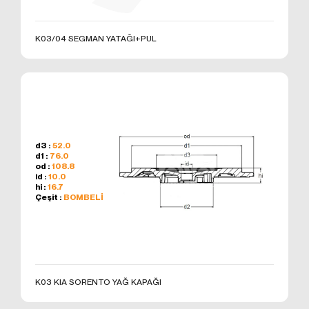
K03/04 SEGMAN YATAĞI+PUL
d3 :
52.0
d1 :
76.0
od :
108.8
id :
10.0
hi :
16.7
Çeşit :
BOMBELİ
K03 KIA SORENTO YAĞ KAPAĞI