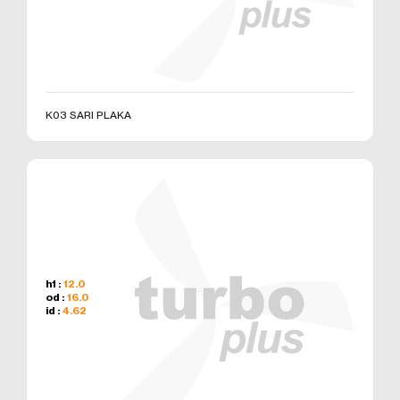
E – Posta:
info@otobiroto.com
Web Adresi: www.turbo-
plus.com
K03 SARI PLAKA
h1 :
12.0
od :
16.0
id :
4.62