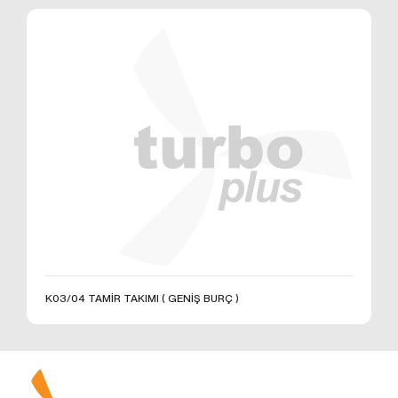
K03/04 TAMİR TAKIMI ( GENİŞ BURÇ )