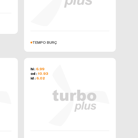
niz hizmet ve
çeren bu
ki
TEMPO BURÇ
 bir sonraki
hi :
6.99
od :
10.93
özellikleri
id :
6.02
 üzerinden
şlenen
ak üzere,