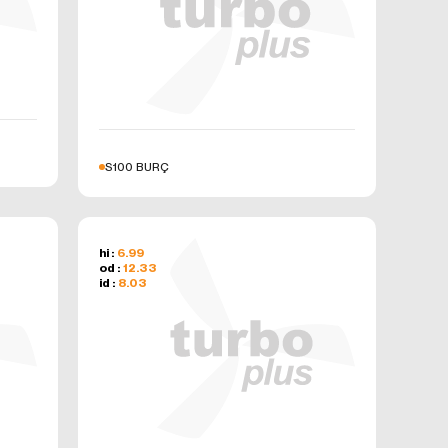
S100 BURÇ
hi :
6.99
od :
12.33
id :
8.03