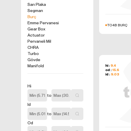
kullanım tercihle
Sarı Plaka
ürünler, tercih e
Segman
2. ÇEREZ N
Burç
Formu Gönder
Çerezler, ziyaret 
Emme Pervanesi
TO4B BURÇ
sunucusuna depol
Gear Box
küçük metin dosya
Actuator
Pervaneli Mil
deneyiminizi iyi
CHRA
ziyaretinizde dah
Turbo
İnternet Sitemiz
Gövde
İnternet site
Manifold
hi :
9.4
geliştirmek,
od :
15.6
İnternet Site
id :
9.03
sizlerin terci
Hi
İnternet Site
sahte işlemle
to
5651 sayılı 
Id
Suçlarla Müc
Düzenlenmesi
to
kanuni ve sö
Od
3.İNTERNE