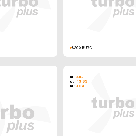
S200 BURÇ
hi :
8.05
od :
13.63
id :
9.03