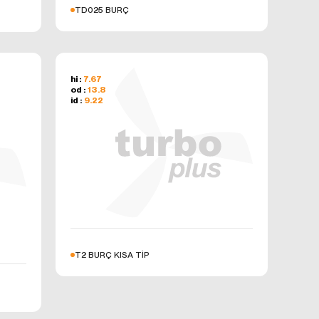
TD025 BURÇ
minini
çlarla
inizde
hi :
7.67
od :
13.8
polanır
id :
9.22
şlattıktan
sörlerinde
ulundurarak
,
r ise, sizin
ylelikle
T2 BURÇ KISA TİP
r çerezlerin
nin güvenli