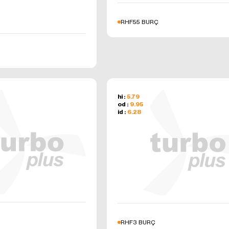
RHF55 BURÇ
hi :
5.79
od :
9.95
id :
6.28
RHF3 BURÇ