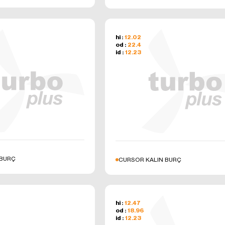
hi :
12.02
od :
22.4
id :
12.23
 BURÇ
CURSOR KALIN BURÇ
hi :
12.47
od :
18.96
id :
12.23