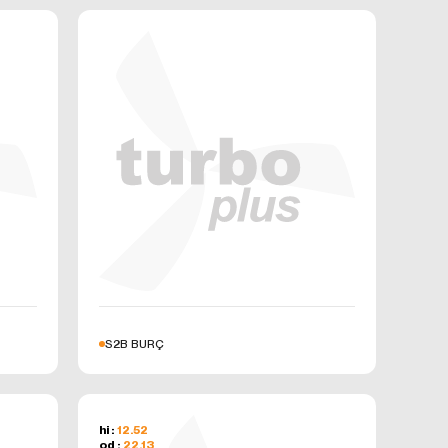
in siteye
ek performans
erileri
er.
erezlerin
r bir sayfada
ğinin
reklamların
 içeriklerin
lmesini
S2B BURÇ
 için
ızca belirli
iğinde
hi :
12.52
od :
22.13