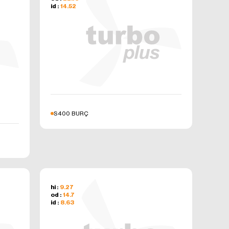
id :
14.52
kebilir,
ler ve
rak
in
’un internet
rin erişimine
S400 BURÇ
hi :
9.27
od :
14.7
id :
8.63