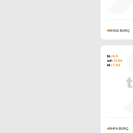
RHG6 BURÇ
hi :
6.6
od :
11.54
id :
7.42
RHF4 BURÇ