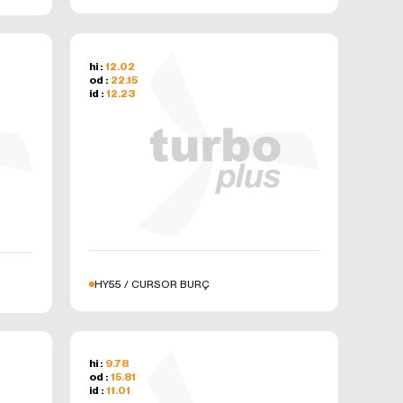
hi :
12.02
od :
22.15
id :
12.23
HY55 / CURSOR BURÇ
hi :
9.78
od :
15.81
id :
11.01