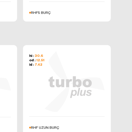
RHF5 BURÇ
hi :
30.6
od :
12.51
id :
7.42
RHF UZUN BURÇ