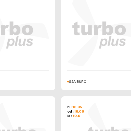
aha önce tarayıcınıza kaydedilmiş çerezlerin silinmesi de mümkündür.
dışı bırakır veya reddederseniz, bazı tercihleri manuel olarak ayarlamanız gere
amayacağımız ve ilişkilendiremeyeceğimiz için internet sitesindeki bazı özellik
çalışmayabilir. Tarayıcınızın ayarlarını aşağıdaki tablodan ilgili link’e tıklaya
z.
T SİTESİ GİZLİLİK POLİTİKASI’NIN YÜRÜRLÜĞÜ
izlilik Politikası 2/12/24 tarihlidir. Politika’nın tümünün veya belirli maddelerin
munda Politika’nın yürürlük tarihi güncellenecektir. Gizlilik Politikası Kurum
rbo-plus.com) yayımlanır ve kişisel veri sahiplerinin talebi üzerine ilgili kişile
şa Mahallesi Üsküdar Caddesi 5. Sokak No:98/A
S2A BURÇ
6 471 55 63
otobiroto.com
w.turbo-plus.com
hi :
10.95
od :
18.08
id :
10.6