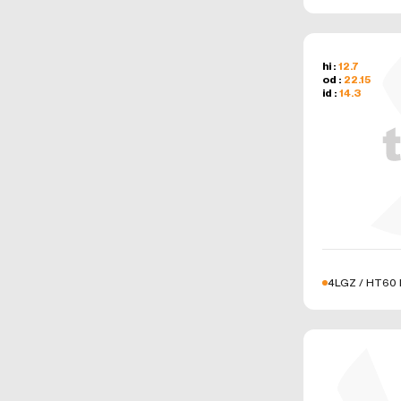
hi :
12.7
od :
22.15
id :
14.3
4LGZ / HT60