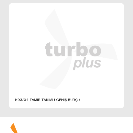
K03/04 TAMİR TAKIMI ( GENİŞ BURÇ )