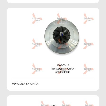
Çerezler, ziyaret ettiğiniz internet siteleri tarafından
tarayıcılar aracılığıyla cihazınıza veya ağ sunucusuna
depolanan küçük metin dosyalarıdır. Sitede tercih
ettiğiniz dil ve diğer ayarları içeren bu küçük metin
dosyaları, siteye bir sonraki ziyaretinizde
tercihlerinizin hatırlanmasına ve sitedeki deneyiminizi
iyileştirmek için hizmetlerimizde geliştirmeler
yapmamıza yardımcı olur. Böylece bir sonraki
ziyaretinizde daha iyi ve kişiselleştirilmiş bir kullanım
deneyimi yaşayabilirsiniz.
İnternet Sitemizde çerez kullanılmasının başlıca
amaçları aşağıda sıralanmaktadır:
İnternet sitesinin işlevselliğini ve performansını
arttırmak yoluyla sizlere sunulan hizmetleri
geliştirmek,
İnternet Sitesini iyileştirmek ve İnternet Sitesi
VW GOLF 1.4 CHRA
üzerinden yeni özellikler sunmak ve sunulan
özellikleri sizlerin tercihlerine göre kişiselleştirmek;
İnternet Sitesinin, sizin ve Kurum’un hukuki ve
ticari güvenliğinin teminini sağlamak, Site