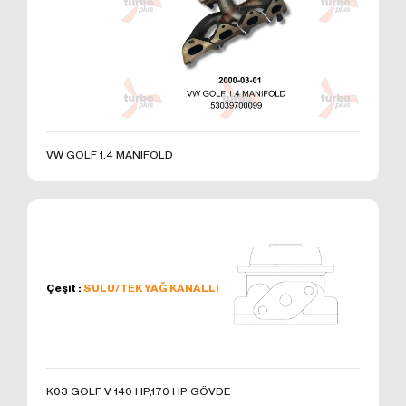
kullanmanız sırasında size kişiselleştirilmiş bir
deneyim sunmak, sunulan hizmetleri geliştirmek ve
deneyiminizi iyileştirmek için kullanılır ve bir internet
sitesinde gezinirken kullanım kolaylığına katkıda
bulunabilir. Çerez kullanılmasını tercih etmezseniz
'ni okudum ve kabul ediyorum.
tarayıcınızın ayarlarından Çerezleri silebilir ya da
engelleyebilirsiniz. Ancak bunun internet sitemizi
Formu Gönder
kullanımınızı etkileyebileceğini hatırlatmak isteriz.
VW GOLF 1.4 MANIFOLD
Tarayıcınızdan Çerez ayarlarınızı değiştirmediğiniz
sürece bu sitede çerez kullanımını kabul ettiğinizi
varsayacağız.
1. ÇEREZLERDE HANGİ TÜR VERİLER
İŞLENİR?
İnternet sitelerinde yer alan çerezlerde, türüne bağlı
olarak, siteyi ziyaret ettiğiniz cihazdaki tarama ve
Çeşit :
SULU/TEK YAĞ KANALLI
kullanım tercihlerinize ilişkin veriler toplanmaktadır.
Bu veriler, eriştiğiniz sayfalar, incelediğiniz hizmet ve
ürünler, tercih ettiğiniz dil seçeneği ve diğer
tercihlerinize dair bilgileri kapsamaktadır.
2. ÇEREZ NEDİR ve KULLANIM
K03 GOLF V 140 HP,170 HP GÖVDE
AMAÇLARI NELERDİR?