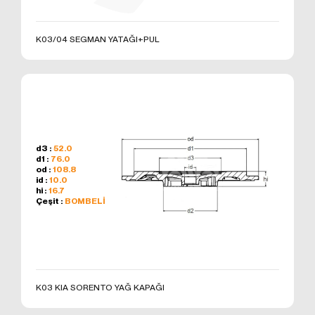
K03/04 SEGMAN YATAĞI+PUL
d3 :
52.0
d1 :
76.0
od :
108.8
id :
10.0
hi :
16.7
Çeşit :
BOMBELİ
K03 KIA SORENTO YAĞ KAPAĞI