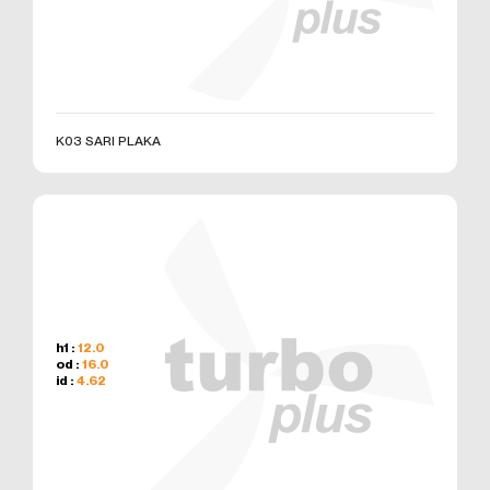
E – Posta:
info@otobiroto.com
Web Adresi: www.turbo-
plus.com
K03 SARI PLAKA
h1 :
12.0
od :
16.0
id :
4.62