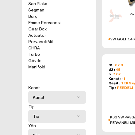
kullanım tercihle
Sarı Plaka
Segman
ürünler, tercih e
2. ÇEREZ N
Burç
Formu Gönder
Emme Pervanesi
Çerezler, ziyaret 
Gear Box
sunucusuna depol
Actuator
küçük metin dosya
VW GOLF 1.4
Pervaneli Mil
deneyiminizi iyi
CHRA
ziyaretinizde dah
Turbo
İnternet Sitemiz
Gövde
İnternet site
d1 :
37.8
Manifold
geliştirmek,
d2 :
45
h :
7.67
İnternet Site
Kanat :
11
sizlerin terci
Çeşit :
TEK S
Kanat
Tip :
PERDELİ
İnternet Site
sahte işlemle
5651 sayılı 
Tip
Suçlarla Müc
Düzenlenmesi
K03 VW PASSA
kanuni ve sö
PERVANELİ Mİ
Yön
3.İNTERNE