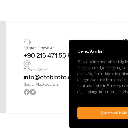
K
A
Müşteri Hizmetleri
Çerez Ayarları
H
+90 216 471 55 63
H
Bu web sitesinde, cihaz bilgiler
İ
kullanıyoruz. İşleme, içeriğin, 
E-Posta Adresi
G
analiz/ölçümün, kişiselleştir
info@otobiroto.com
İ
entegrasyonuna hizmet eder. İşl
Sosyal Medya’da Biz
tarafından işlenir. Bu onay iste
alttaki simge kullanılarak herh
Çerezleri Kabu