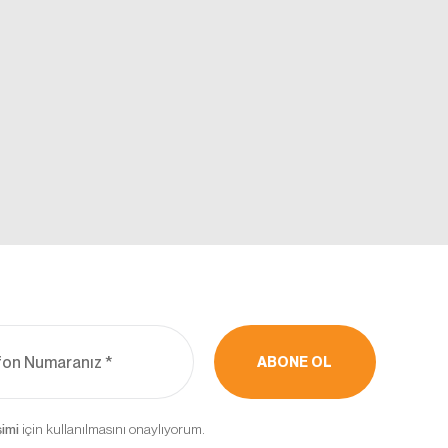
kebilir,
ler ve
rak
in
’un internet
rin erişimine
ABONE OL
için kullanılmasını onaylıyorum.