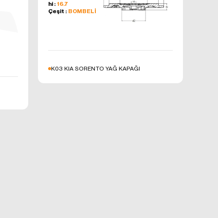
in siteye
hi :
16.7
Çeşit :
BOMBELİ
ek performans
erileri
er.
erezlerin
r bir sayfada
K03 KIA SORENTO YAĞ KAPAĞI
ğinin
reklamların
 içeriklerin
lmesini
 için
ızca belirli
iğinde