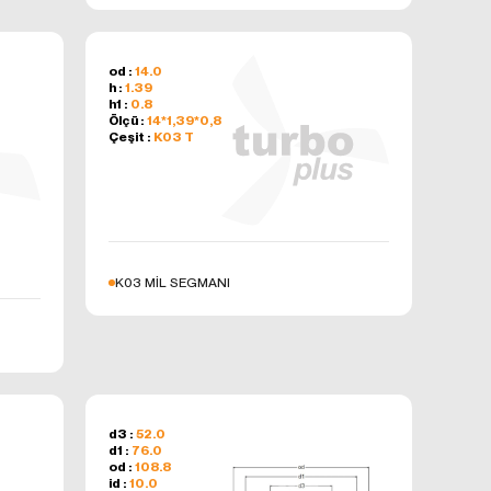
minini
çlarla
inizde
od :
14.0
h :
1.39
h1 :
0.8
Ölçü :
14*1,39*0,8
Çeşit :
K03 T
polanır
şlattıktan
sörlerinde
ulundurarak
K03 MİL SEGMANI
,
r ise, sizin
ylelikle
r çerezlerin
nin güvenli
d3 :
52.0
d1 :
76.0
od :
108.8
id :
10.0