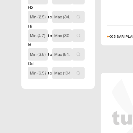
İnternet sitesinin
H2
nasıl geçtiğini g
arttırmak ve gene
to
içermezler. Örneğ
Hi
3.5.İşlevsel
Ziyaretçinin site
to
K03 SARI PL
amacı ziyaretçile
Id
kullanıcı şifresin
3.6. Hedefl
to
Ziyaretçilere su
Od
hesaplanmasını sa
sunulmasıdır.
to
Aynı şekilde, ziy
sunulmasını sağla
engeller.
4.ÇEREZ T
Çerezlerin kullan
tarayıcınızın aya
Birçok tarayıcı ç
türdeki çerezleri
tarayıcı tarafın