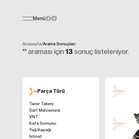
Menü
Teklif Formu
KİŞİSEL
Her türlü soru, öneri veya geri bildiri
İNTERNET 
Anasayfa
/
Arama Sonuçları
Kişisel verilerin
"
" araması için
13
sonuç listeleniyor.
işletilen (www.t
gelen ilkelerinde
kullanıcılarımıza
Çerezler, bilgisa
cihazınıza veya
Genellikle ziyare
Parça Türü
sunmak, sunulan h
gezinirken kulla
Tamir Takımı
ayarlarından Çere
Sarf Malzemesi
etkileyebileceğin
VNT
sitede çerez kull
Kafa Somunu
1. ÇEREZLE
Yağ Kapağı
İnternet siteleri
İstinat
'ni okudum ve 