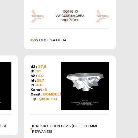
niz hizmet ve
çeren bu
ki
VW GOLF 1.4 CHRA
 bir sonraki
d2 :
37.8
d1 :
51
h2 :
4.0
özellikleri
h1 :
25.7
id :
4.6
Kanat :
6
 üzerinden
Çeşit :
BOMBELİ
Tip :
ÇIKINTILI
şlenen
ak üzere,
ESİ
K03 KIA SORENTO2.5 (BILLET) EMME
PERVANESİ