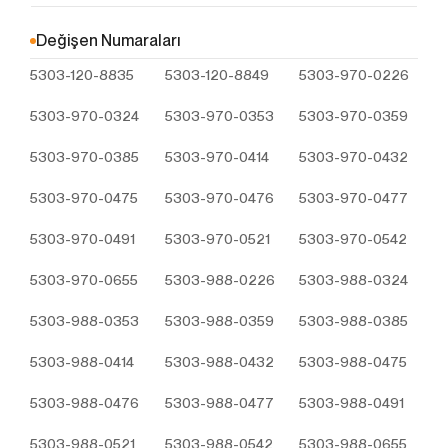
Çerezler, ziyaret ettiğiniz internet siteleri tarafından
tarayıcılar aracılığıyla cihazınıza veya ağ sunucusuna
Değişen Numaraları
depolanan küçük metin dosyalarıdır. Sitede tercih
5303-120-8835
5303-120-8849
5303-970-0226
ettiğiniz dil ve diğer ayarları içeren bu küçük metin
dosyaları, siteye bir sonraki ziyaretinizde
5303-970-0324
5303-970-0353
5303-970-0359
tercihlerinizin hatırlanmasına ve sitedeki deneyiminizi
iyileştirmek için hizmetlerimizde geliştirmeler
5303-970-0385
5303-970-0414
5303-970-0432
yapmamıza yardımcı olur. Böylece bir sonraki
ziyaretinizde daha iyi ve kişiselleştirilmiş bir kullanım
5303-970-0475
5303-970-0476
5303-970-0477
deneyimi yaşayabilirsiniz.
İnternet Sitemizde çerez kullanılmasının başlıca
5303-970-0491
5303-970-0521
5303-970-0542
amaçları aşağıda sıralanmaktadır:
İnternet sitesinin işlevselliğini ve performansını
5303-970-0655
5303-988-0226
5303-988-0324
arttırmak yoluyla sizlere sunulan hizmetleri
5303-988-0353
geliştirmek,
5303-988-0359
5303-988-0385
İnternet Sitesini iyileştirmek ve İnternet Sitesi
5303-988-0414
5303-988-0432
5303-988-0475
üzerinden yeni özellikler sunmak ve sunulan
özellikleri sizlerin tercihlerine göre kişiselleştirmek;
5303-988-0476
5303-988-0477
5303-988-0491
İnternet Sitesinin, sizin ve Kurum’un hukuki ve
ticari güvenliğinin teminini sağlamak, Site
5303-988-0521
5303-988-0542
5303-988-0655