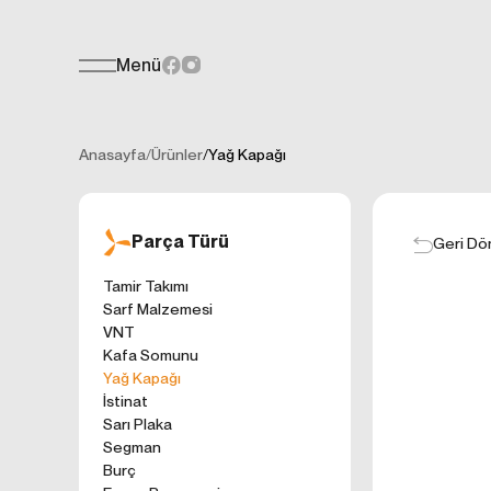
Menü
Teklif Formu
KİŞİSEL
Her türlü soru, öneri veya geri bildiri
İNTERNET 
Anasayfa
/
Ürünler
/
Yağ Kapağı
Kişisel verilerin
işletilen (www.t
gelen ilkelerinde
Parça Türü
kullanıcılarımıza
Geri Dö
Çerezler, bilgisa
Tamir Takımı
cihazınıza veya
Sarf Malzemesi
Genellikle ziyare
VNT
sunmak, sunulan h
Kafa Somunu
gezinirken kulla
Yağ Kapağı
ayarlarından Çere
İstinat
etkileyebileceğin
Sarı Plaka
sitede çerez kull
Segman
1. ÇEREZLE
Burç
İnternet siteleri
'ni okudum ve 