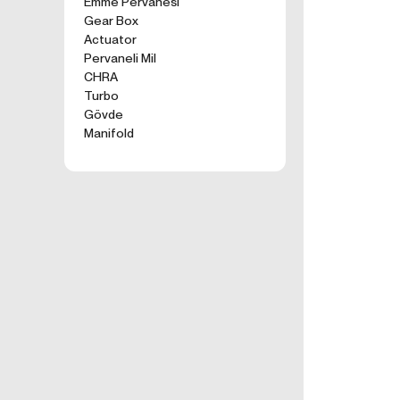
Emme Pervanesi
kullanım tercihle
Gear Box
ürünler, tercih e
Actuator
2. ÇEREZ N
Pervaneli Mil
Formu Gönder
Çerezler, ziyaret 
CHRA
sunucusuna depol
Turbo
küçük metin dosya
Gövde
deneyiminizi iyi
Manifold
ziyaretinizde dah
İnternet Sitemiz
İnternet site
geliştirmek,
İnternet Site
sizlerin terci
İnternet Site
sahte işlemle
5651 sayılı 
Suçlarla Müc
Düzenlenmesi
kanuni ve sö
3.İNTERNE