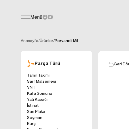
Menü
Teklif Formu
KİŞİSEL
Her türlü soru, öneri veya geri bildiri
İNTERNET 
Anasayfa
/
Ürünler
/
Pervaneli Mil
Kişisel verilerin
işletilen (www.t
gelen ilkelerinde
Parça Türü
kullanıcılarımıza
Geri Dö
Çerezler, bilgisa
Tamir Takımı
cihazınıza veya
Sarf Malzemesi
Genellikle ziyare
VNT
sunmak, sunulan h
Kafa Somunu
gezinirken kulla
Yağ Kapağı
ayarlarından Çere
İstinat
etkileyebileceğin
Sarı Plaka
sitede çerez kull
Segman
1. ÇEREZLE
Burç
İnternet siteleri
'ni okudum ve 