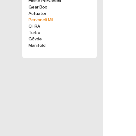
Emme Pervanesi
kullanım tercihle
Gear Box
ürünler, tercih e
Actuator
2. ÇEREZ N
Pervaneli Mil
Formu Gönder
Çerezler, ziyaret 
CHRA
sunucusuna depol
Turbo
küçük metin dosya
Gövde
deneyiminizi iyi
Manifold
ziyaretinizde dah
İnternet Sitemiz
İnternet site
geliştirmek,
İnternet Site
sizlerin terci
İnternet Site
sahte işlemle
5651 sayılı 
Suçlarla Müc
Düzenlenmesi
kanuni ve sö
3.İNTERNE