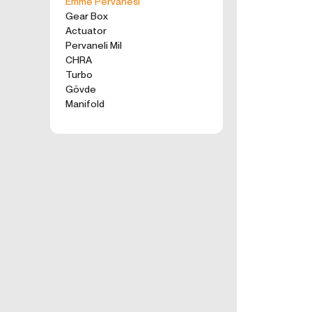
Emme Pervanesi
kullanım tercihle
Gear Box
ürünler, tercih e
Actuator
2. ÇEREZ N
Pervaneli Mil
Formu Gönder
Çerezler, ziyaret 
CHRA
sunucusuna depol
Turbo
küçük metin dosya
Gövde
deneyiminizi iyi
Manifold
ziyaretinizde dah
İnternet Sitemiz
İnternet site
geliştirmek,
İnternet Site
sizlerin terci
İnternet Site
sahte işlemle
5651 sayılı 
Suçlarla Müc
Düzenlenmesi
kanuni ve sö
3.İNTERNE