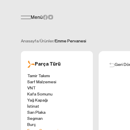
Menü
Teklif Formu
KİŞİSEL
Her türlü soru, öneri veya geri bildiri
İNTERNET 
Anasayfa
/
Ürünler
/
Emme Pervanesi
Kişisel verilerin
işletilen (www.t
gelen ilkelerinde
Parça Türü
kullanıcılarımıza
Geri Dö
Çerezler, bilgisa
Tamir Takımı
cihazınıza veya
Sarf Malzemesi
Genellikle ziyare
VNT
sunmak, sunulan h
Kafa Somunu
gezinirken kulla
Yağ Kapağı
ayarlarından Çere
İstinat
etkileyebileceğin
Sarı Plaka
sitede çerez kull
Segman
1. ÇEREZLE
Burç
İnternet siteleri
'ni okudum ve 