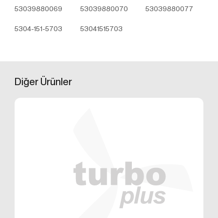
üzerinden sahte işlemlerin gerçekleştirilmesini
53039880069
53039880070
53039880077
önlemek;
5651 sayılı Internet Ortamında Yapılan Yayınların
5304-151-5703
53041515703
Düzenlenmesi ve Bu Yayınlar Yoluyla İşlenen
Suçlarla Mücadele Edilmesi Hakkında Kanun ve
Internet Ortamında Yapılan Yayınların
Düzenlenmesine Dair Usul ve Esaslar Hakkında
Yönetmelik’ten kaynaklananlar başta olmak üzere,
Diğer
Ürünler
kanuni ve sözleşmesel yükümlülüklerini yerine
getirmek.
3.İNTERNET SİTEMİZDE
KULLANILAN ÇEREZ TÜRLERİ
3.1.Oturum Çerezleri
Oturum çerezlerini ziyaretinizi süresince internet
sitesinin düzgün bir şekilde çalışmasının teminini
sağlamaktadır. Sitelerimizin ve sizin, ziyaretinizde
güvenliğini, sürekliliğini sağlamak gibi amaçlarla
kullanılırlar. Oturum çerezleri geçici çerezlerdir, siz
tarayıcınızı kapatıp sitemize tekrar geldiğinizde silinir,
kalıcı değillerdir.
3.2.Kalıcı Çerezler