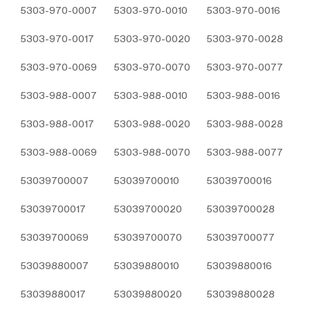
Çerezler, ziyaret ettiğiniz internet siteleri tarafından
5303-970-0007
5303-970-0010
5303-970-0016
tarayıcılar aracılığıyla cihazınıza veya ağ sunucusuna
5303-970-0017
5303-970-0020
5303-970-0028
depolanan küçük metin dosyalarıdır. Sitede tercih
ettiğiniz dil ve diğer ayarları içeren bu küçük metin
5303-970-0069
5303-970-0070
5303-970-0077
dosyaları, siteye bir sonraki ziyaretinizde
tercihlerinizin hatırlanmasına ve sitedeki deneyiminizi
5303-988-0007
5303-988-0010
5303-988-0016
iyileştirmek için hizmetlerimizde geliştirmeler
yapmamıza yardımcı olur. Böylece bir sonraki
5303-988-0017
5303-988-0020
5303-988-0028
ziyaretinizde daha iyi ve kişiselleştirilmiş bir kullanım
deneyimi yaşayabilirsiniz.
5303-988-0069
5303-988-0070
5303-988-0077
İnternet Sitemizde çerez kullanılmasının başlıca
amaçları aşağıda sıralanmaktadır:
53039700007
53039700010
53039700016
İnternet sitesinin işlevselliğini ve performansını
arttırmak yoluyla sizlere sunulan hizmetleri
53039700017
53039700020
53039700028
geliştirmek,
53039700069
İnternet Sitesini iyileştirmek ve İnternet Sitesi
53039700070
53039700077
üzerinden yeni özellikler sunmak ve sunulan
53039880007
53039880010
53039880016
özellikleri sizlerin tercihlerine göre kişiselleştirmek;
İnternet Sitesinin, sizin ve Kurum’un hukuki ve
53039880017
53039880020
53039880028
ticari güvenliğinin teminini sağlamak, Site