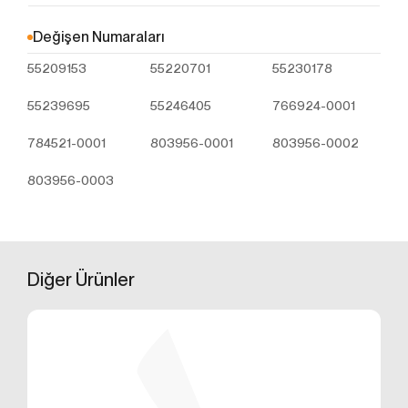
Çerezler, ziyaret ettiğiniz internet siteleri tarafından
tarayıcılar aracılığıyla cihazınıza veya ağ sunucusuna
Değişen Numaraları
depolanan küçük metin dosyalarıdır. Sitede tercih
55209153
55220701
55230178
ettiğiniz dil ve diğer ayarları içeren bu küçük metin
dosyaları, siteye bir sonraki ziyaretinizde
55239695
55246405
766924-0001
tercihlerinizin hatırlanmasına ve sitedeki deneyiminizi
iyileştirmek için hizmetlerimizde geliştirmeler
784521-0001
803956-0001
803956-0002
yapmamıza yardımcı olur. Böylece bir sonraki
ziyaretinizde daha iyi ve kişiselleştirilmiş bir kullanım
803956-0003
deneyimi yaşayabilirsiniz.
İnternet Sitemizde çerez kullanılmasının başlıca
amaçları aşağıda sıralanmaktadır:
İnternet sitesinin işlevselliğini ve performansını
arttırmak yoluyla sizlere sunulan hizmetleri
Diğer
Ürünler
geliştirmek,
İnternet Sitesini iyileştirmek ve İnternet Sitesi
üzerinden yeni özellikler sunmak ve sunulan
özellikleri sizlerin tercihlerine göre kişiselleştirmek;
İnternet Sitesinin, sizin ve Kurum’un hukuki ve
ticari güvenliğinin teminini sağlamak, Site