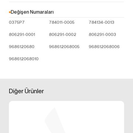
Çerezler, ziyaret ettiğiniz internet siteleri tarafından
tarayıcılar aracılığıyla cihazınıza veya ağ sunucusuna
Değişen Numaraları
depolanan küçük metin dosyalarıdır. Sitede tercih
0375P7
784011-0005
784134-0013
ettiğiniz dil ve diğer ayarları içeren bu küçük metin
dosyaları, siteye bir sonraki ziyaretinizde
806291-0001
806291-0002
806291-0003
tercihlerinizin hatırlanmasına ve sitedeki deneyiminizi
iyileştirmek için hizmetlerimizde geliştirmeler
9686120680
968612068005
968612068006
yapmamıza yardımcı olur. Böylece bir sonraki
ziyaretinizde daha iyi ve kişiselleştirilmiş bir kullanım
968612068010
deneyimi yaşayabilirsiniz.
İnternet Sitemizde çerez kullanılmasının başlıca
amaçları aşağıda sıralanmaktadır:
İnternet sitesinin işlevselliğini ve performansını
arttırmak yoluyla sizlere sunulan hizmetleri
Diğer
Ürünler
geliştirmek,
İnternet Sitesini iyileştirmek ve İnternet Sitesi
üzerinden yeni özellikler sunmak ve sunulan
özellikleri sizlerin tercihlerine göre kişiselleştirmek;
İnternet Sitesinin, sizin ve Kurum’un hukuki ve
ticari güvenliğinin teminini sağlamak, Site