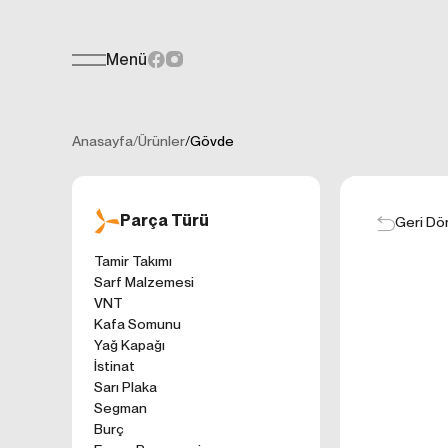
Menü
Teklif Formu
KİŞİSEL
Her türlü soru, öneri veya geri bildiri
İNTERNET 
Anasayfa
/
Ürünler
/
Gövde
Kişisel verilerin
işletilen (www.t
gelen ilkelerinde
Parça Türü
kullanıcılarımıza
Geri Dö
Çerezler, bilgisa
Tamir Takımı
cihazınıza veya
Sarf Malzemesi
Genellikle ziyare
VNT
sunmak, sunulan h
Kafa Somunu
gezinirken kulla
Yağ Kapağı
ayarlarından Çere
İstinat
etkileyebileceğin
Sarı Plaka
sitede çerez kull
Segman
1. ÇEREZLE
Burç
İnternet siteleri
'ni okudum ve 