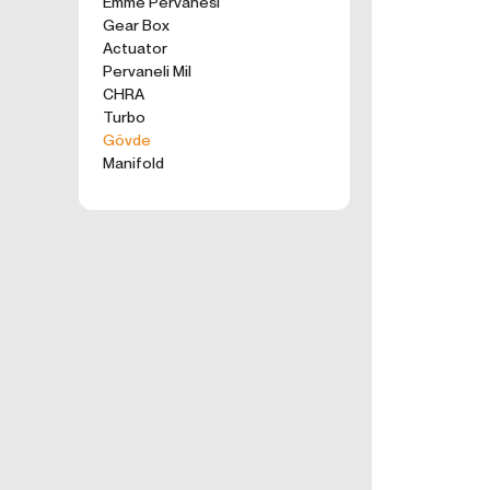
Emme Pervanesi
kullanım tercihle
Gear Box
ürünler, tercih e
Actuator
2. ÇEREZ N
Pervaneli Mil
Formu Gönder
Çerezler, ziyaret 
CHRA
sunucusuna depol
Turbo
küçük metin dosya
Gövde
deneyiminizi iyi
Manifold
ziyaretinizde dah
İnternet Sitemiz
İnternet site
geliştirmek,
İnternet Site
sizlerin terci
İnternet Site
sahte işlemle
5651 sayılı 
Suçlarla Müc
Düzenlenmesi
kanuni ve sö
3.İNTERNE