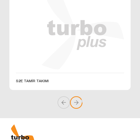
üzerinden sahte işlemlerin gerçekleştirilmesini
önlemek;
5651 sayılı Internet Ortamında Yapılan Yayınların
Düzenlenmesi ve Bu Yayınlar Yoluyla İşlenen
Suçlarla Mücadele Edilmesi Hakkında Kanun ve
Internet Ortamında Yapılan Yayınların
Düzenlenmesine Dair Usul ve Esaslar Hakkında
Yönetmelik’ten kaynaklananlar başta olmak üzere,
kanuni ve sözleşmesel yükümlülüklerini yerine
getirmek.
3.İNTERNET SİTEMİZDE
KULLANILAN ÇEREZ TÜRLERİ
S2E TAMİR TAKIMI
3.1.Oturum Çerezleri
Oturum çerezlerini ziyaretinizi süresince internet
sitesinin düzgün bir şekilde çalışmasının teminini
sağlamaktadır. Sitelerimizin ve sizin, ziyaretinizde
güvenliğini, sürekliliğini sağlamak gibi amaçlarla
kullanılırlar. Oturum çerezleri geçici çerezlerdir, siz
tarayıcınızı kapatıp sitemize tekrar geldiğinizde silinir,
kalıcı değillerdir.
3.2.Kalıcı Çerezler