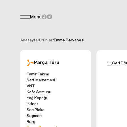
Menü
Teklif Formu
KİŞİSEL
Her türlü soru, öneri veya geri bildiri
İNTERNET 
Anasayfa
/
Ürünler
/
Emme Pervanesi
Kişisel verilerin
işletilen (www.t
gelen ilkelerinde
Parça Türü
kullanıcılarımıza
Geri Dö
Çerezler, bilgisa
Tamir Takımı
cihazınıza veya
Sarf Malzemesi
Genellikle ziyare
VNT
sunmak, sunulan h
Kafa Somunu
gezinirken kulla
Yağ Kapağı
ayarlarından Çere
İstinat
etkileyebileceğin
Sarı Plaka
sitede çerez kull
Segman
1. ÇEREZLE
Burç
İnternet siteleri
'ni okudum ve 