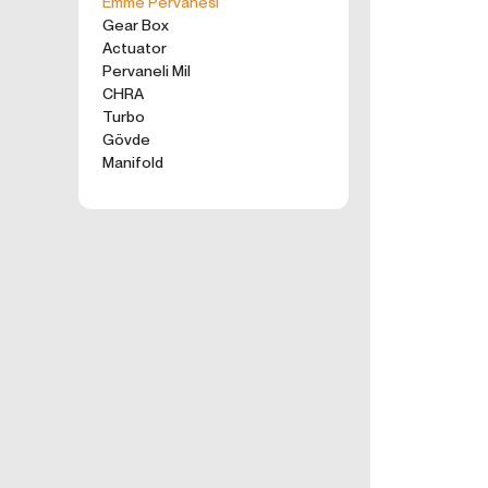
Emme Pervanesi
kullanım tercihle
Gear Box
ürünler, tercih e
Actuator
2. ÇEREZ N
Pervaneli Mil
Formu Gönder
Çerezler, ziyaret 
CHRA
sunucusuna depol
Turbo
küçük metin dosya
Gövde
deneyiminizi iyi
Manifold
ziyaretinizde dah
İnternet Sitemiz
İnternet site
geliştirmek,
İnternet Site
sizlerin terci
İnternet Site
sahte işlemle
5651 sayılı 
Suçlarla Müc
Düzenlenmesi
kanuni ve sö
3.İNTERNE