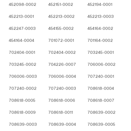
Çerezler, ziyaret ettiğiniz internet siteleri tarafından
452098-0002
452151-0002
452194-0001
tarayıcılar aracılığıyla cihazınıza veya ağ sunucusuna
452213-0001
452213-0002
452213-0003
depolanan küçük metin dosyalarıdır. Sitede tercih
ettiğiniz dil ve diğer ayarları içeren bu küçük metin
452247-0003
454155-0002
454164-0002
dosyaları, siteye bir sonraki ziyaretinizde
tercihlerinizin hatırlanmasına ve sitedeki deneyiminizi
454164-0004
701072-0001
701164-0002
iyileştirmek için hizmetlerimizde geliştirmeler
yapmamıza yardımcı olur. Böylece bir sonraki
702404-0001
702404-0002
703245-0001
ziyaretinizde daha iyi ve kişiselleştirilmiş bir kullanım
deneyimi yaşayabilirsiniz.
703245-0002
704226-0007
706006-0002
İnternet Sitemizde çerez kullanılmasının başlıca
amaçları aşağıda sıralanmaktadır:
706006-0003
706006-0004
707240-0001
İnternet sitesinin işlevselliğini ve performansını
arttırmak yoluyla sizlere sunulan hizmetleri
707240-0002
707240-0003
708618-0004
geliştirmek,
708618-0005
İnternet Sitesini iyileştirmek ve İnternet Sitesi
708618-0006
708618-0007
üzerinden yeni özellikler sunmak ve sunulan
708618-0009
708618-0011
708639-0002
özellikleri sizlerin tercihlerine göre kişiselleştirmek;
İnternet Sitesinin, sizin ve Kurum’un hukuki ve
708639-0003
708639-0004
708639-0005
ticari güvenliğinin teminini sağlamak, Site