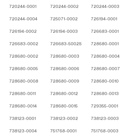
Bu tür çerezler tercihlerinizi hatırlamak için kullanılır
720244-0001
720244-0002
720244-0003
ve tarayıcılar vasıtasıyla cihazınızda depolanır Kalıcı
çerezler, sitemizi ziyaret ettiğiniz tarayıcınızı
720244-0004
725071-0002
726194-0001
kapattıktan veya bilgisayarınızı yeniden başlattıktan
726194-0002
sonra bile saklı kalır. Tarayıcınızın ayarlarından
726194-0003
726683-0001
silinene kadar bu çerezler tarayıcınızın alt
726683-0002
726683-5002S
728680-0001
klasörlerinde tutulurlar.
Kalıcı çerezlerin bazı türleri; İnternet Sitesini kullanım
728680-0002
728680-0003
728680-0004
amacınız gibi hususlar göz önünde bulundurarak
sizlere özel öneriler sunulması için
728680-0005
728680-0006
728680-0007
kullanılabilmektedir.
Kalıcı çerezler sayesinde İnternet Sitemizi aynı cihazla
728680-0008
728680-0009
728680-0010
tekrardan ziyaret etmeniz durumunda, cihazınızda
İnternet Sitemiz tarafından oluşturulmuş bir çerez
728680-0011
728680-0012
728680-0013
olup olmadığı kontrol edilir ve var ise, sizin siteyi daha
önce ziyaret ettiğiniz anlaşılır ve size iletilecek içerik
728680-0014
728680-0015
729355-0001
bu doğrultuda belirlenir ve böylelikle sizlere daha iyi
bir hizmet sunulur.
738123-0001
738123-0002
738123-0003
3.3.Zorunlu/Teknik Çerezler
738123-0004
Ziyaret ettiğiniz internet sitesinin düzgün şekilde
751768-0001
751768-0003