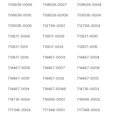
üzerinden sahte işlemlerin gerçekleştirilmesini
708639-0006
708639-0007
708639-0008
önlemek;
5651 sayılı Internet Ortamında Yapılan Yayınların
708639-0010
708639-5010S
709035-0004
Düzenlenmesi ve Bu Yayınlar Yoluyla İşlenen
Suçlarla Mücadele Edilmesi Hakkında Kanun ve
709035-0005
712766-0001
712766-0002
Internet Ortamında Yapılan Yayınların
Düzenlenmesine Dair Usul ve Esaslar Hakkında
713517-0008
713517-0009
713517-0010
Yönetmelik’ten kaynaklananlar başta olmak üzere,
kanuni ve sözleşmesel yükümlülüklerini yerine
713517-0011
713517-0012
713517-0015
getirmek.
3.İNTERNET SİTEMİZDE
713517-0016
714467-0003
714467-0004
KULLANILAN ÇEREZ TÜRLERİ
714467-0005
714467-0007
714467-0008
3.1.Oturum Çerezleri
Oturum çerezlerini ziyaretinizi süresince internet
714467-0010
714467-0012
714467-0013
sitesinin düzgün bir şekilde çalışmasının teminini
sağlamaktadır. Sitelerimizin ve sizin, ziyaretinizde
714467-0014
714467-5014S
714716-0003
güvenliğini, sürekliliğini sağlamak gibi amaçlarla
kullanılırlar. Oturum çerezleri geçici çerezlerdir, siz
714716-0004
716665-0001
716665-0002
tarayıcınızı kapatıp sitemize tekrar geldiğinizde silinir,
kalıcı değillerdir.
717345-0002
717348-0001
717348-0002
3.2.Kalıcı Çerezler