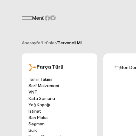
Menü
Teklif Formu
KİŞİSEL
Her türlü soru, öneri veya geri bildiri
İNTERNET 
Anasayfa
/
Ürünler
/
Pervaneli Mil
Kişisel verilerin
işletilen (www.t
gelen ilkelerinde
Parça Türü
kullanıcılarımıza
Geri Dö
Çerezler, bilgisa
Tamir Takımı
cihazınıza veya
Sarf Malzemesi
Genellikle ziyare
VNT
sunmak, sunulan h
Kafa Somunu
gezinirken kulla
Yağ Kapağı
ayarlarından Çere
İstinat
etkileyebileceğin
Sarı Plaka
sitede çerez kull
Segman
1. ÇEREZLE
Burç
İnternet siteleri
'ni okudum ve 