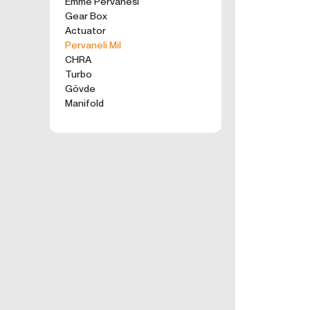
Emme Pervanesi
kullanım tercihle
Gear Box
ürünler, tercih e
Actuator
2. ÇEREZ N
Pervaneli Mil
Formu Gönder
Çerezler, ziyaret 
CHRA
sunucusuna depol
Turbo
küçük metin dosya
Gövde
deneyiminizi iyi
Manifold
ziyaretinizde dah
İnternet Sitemiz
İnternet site
geliştirmek,
İnternet Site
sizlerin terci
İnternet Site
sahte işlemle
5651 sayılı 
Suçlarla Müc
Düzenlenmesi
kanuni ve sö
3.İNTERNE