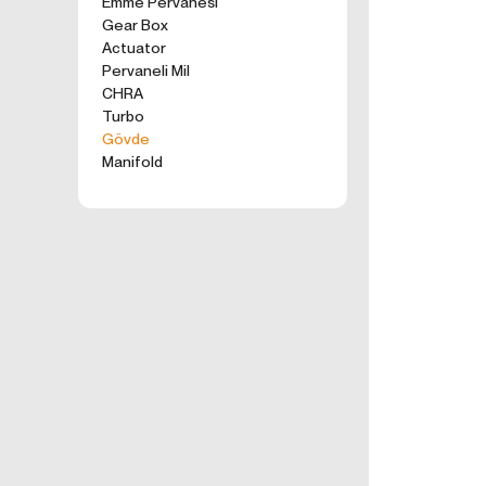
Emme Pervanesi
kullanım tercihle
Gear Box
ürünler, tercih e
Actuator
2. ÇEREZ N
Pervaneli Mil
Formu Gönder
Çerezler, ziyaret 
CHRA
sunucusuna depol
Turbo
küçük metin dosya
Gövde
deneyiminizi iyi
Manifold
ziyaretinizde dah
İnternet Sitemiz
İnternet site
geliştirmek,
İnternet Site
sizlerin terci
İnternet Site
sahte işlemle
5651 sayılı 
Suçlarla Müc
Düzenlenmesi
kanuni ve sö
3.İNTERNE