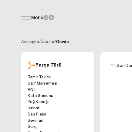
Menü
Teklif Formu
KİŞİSEL
Her türlü soru, öneri veya geri bildiri
İNTERNET 
Anasayfa
/
Ürünler
/
Gövde
Kişisel verilerin
işletilen (www.t
gelen ilkelerinde
Parça Türü
kullanıcılarımıza
Geri Dö
Çerezler, bilgisa
Tamir Takımı
cihazınıza veya
Sarf Malzemesi
Genellikle ziyare
VNT
sunmak, sunulan h
Kafa Somunu
gezinirken kulla
Yağ Kapağı
ayarlarından Çere
İstinat
etkileyebileceğin
Sarı Plaka
sitede çerez kull
Segman
1. ÇEREZLE
Burç
İnternet siteleri
'ni okudum ve 