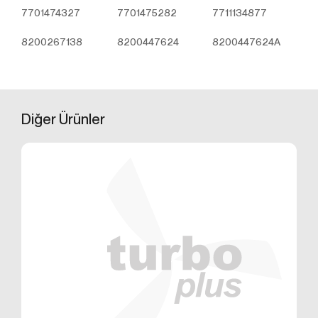
üzerinden sahte işlemlerin gerçekleştirilmesini
7701474327
7701475282
7711134877
önlemek;
5651 sayılı Internet Ortamında Yapılan Yayınların
8200267138
8200447624
8200447624A
Düzenlenmesi ve Bu Yayınlar Yoluyla İşlenen
Suçlarla Mücadele Edilmesi Hakkında Kanun ve
Internet Ortamında Yapılan Yayınların
Düzenlenmesine Dair Usul ve Esaslar Hakkında
Yönetmelik’ten kaynaklananlar başta olmak üzere,
Diğer
Ürünler
kanuni ve sözleşmesel yükümlülüklerini yerine
getirmek.
3.İNTERNET SİTEMİZDE
KULLANILAN ÇEREZ TÜRLERİ
3.1.Oturum Çerezleri
Oturum çerezlerini ziyaretinizi süresince internet
sitesinin düzgün bir şekilde çalışmasının teminini
sağlamaktadır. Sitelerimizin ve sizin, ziyaretinizde
güvenliğini, sürekliliğini sağlamak gibi amaçlarla
kullanılırlar. Oturum çerezleri geçici çerezlerdir, siz
tarayıcınızı kapatıp sitemize tekrar geldiğinizde silinir,
kalıcı değillerdir.
3.2.Kalıcı Çerezler