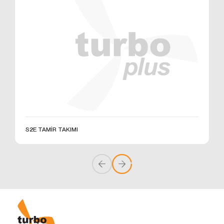
üzerinden sahte işlemlerin gerçekleştirilmesini
önlemek;
5651 sayılı Internet Ortamında Yapılan Yayınların
Düzenlenmesi ve Bu Yayınlar Yoluyla İşlenen
Suçlarla Mücadele Edilmesi Hakkında Kanun ve
Internet Ortamında Yapılan Yayınların
Düzenlenmesine Dair Usul ve Esaslar Hakkında
Yönetmelik’ten kaynaklananlar başta olmak üzere,
kanuni ve sözleşmesel yükümlülüklerini yerine
getirmek.
3.İNTERNET SİTEMİZDE
KULLANILAN ÇEREZ TÜRLERİ
S2E TAMİR TAKIMI
3.1.Oturum Çerezleri
Oturum çerezlerini ziyaretinizi süresince internet
sitesinin düzgün bir şekilde çalışmasının teminini
sağlamaktadır. Sitelerimizin ve sizin, ziyaretinizde
güvenliğini, sürekliliğini sağlamak gibi amaçlarla
kullanılırlar. Oturum çerezleri geçici çerezlerdir, siz
tarayıcınızı kapatıp sitemize tekrar geldiğinizde silinir,
kalıcı değillerdir.
3.2.Kalıcı Çerezler