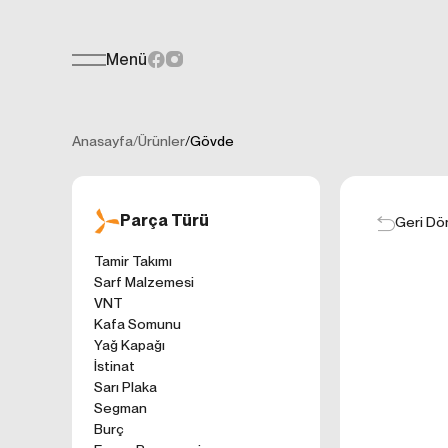
Menü
Teklif Formu
KİŞİSEL
Her türlü soru, öneri veya geri bildiri
İNTERNET 
Anasayfa
/
Ürünler
/
Gövde
Kişisel verilerin
işletilen (www.t
gelen ilkelerinde
Parça Türü
kullanıcılarımıza
Geri Dö
Çerezler, bilgisa
Tamir Takımı
cihazınıza veya
Sarf Malzemesi
Genellikle ziyare
VNT
sunmak, sunulan h
Kafa Somunu
gezinirken kulla
Yağ Kapağı
ayarlarından Çere
İstinat
etkileyebileceğin
Sarı Plaka
sitede çerez kull
Segman
1. ÇEREZLE
Burç
İnternet siteleri
'ni okudum ve 