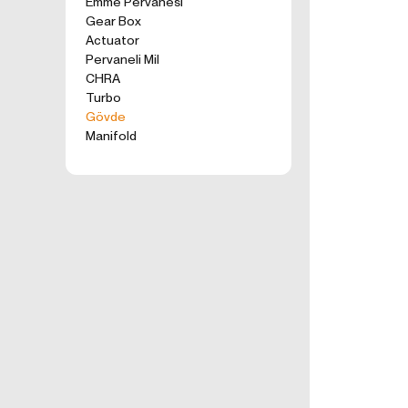
Emme Pervanesi
kullanım tercihle
Gear Box
ürünler, tercih e
Actuator
2. ÇEREZ N
Pervaneli Mil
Formu Gönder
Çerezler, ziyaret 
CHRA
sunucusuna depol
Turbo
küçük metin dosya
Gövde
deneyiminizi iyi
Manifold
ziyaretinizde dah
İnternet Sitemiz
İnternet site
geliştirmek,
İnternet Site
sizlerin terci
İnternet Site
sahte işlemle
5651 sayılı 
Suçlarla Müc
Düzenlenmesi
kanuni ve sö
3.İNTERNE