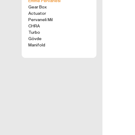
Emme Pervanesi
kullanım tercihle
Gear Box
ürünler, tercih e
Actuator
2. ÇEREZ N
Pervaneli Mil
Formu Gönder
Çerezler, ziyaret 
CHRA
sunucusuna depol
Turbo
küçük metin dosya
Gövde
deneyiminizi iyi
Manifold
ziyaretinizde dah
İnternet Sitemiz
İnternet site
geliştirmek,
İnternet Site
sizlerin terci
İnternet Site
sahte işlemle
5651 sayılı 
Suçlarla Müc
Düzenlenmesi
kanuni ve sö
3.İNTERNE