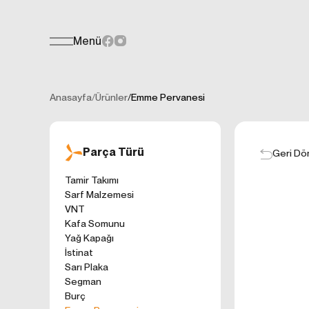
Menü
Teklif Formu
KİŞİSEL
Her türlü soru, öneri veya geri bildiri
İNTERNET 
Anasayfa
/
Ürünler
/
Emme Pervanesi
Kişisel verilerin
işletilen (www.t
gelen ilkelerinde
Parça Türü
kullanıcılarımıza
Geri Dö
Çerezler, bilgisa
Tamir Takımı
cihazınıza veya
Sarf Malzemesi
Genellikle ziyare
VNT
sunmak, sunulan h
Kafa Somunu
gezinirken kulla
Yağ Kapağı
ayarlarından Çere
İstinat
etkileyebileceğin
Sarı Plaka
sitede çerez kull
Segman
1. ÇEREZLE
Burç
İnternet siteleri
'ni okudum ve 