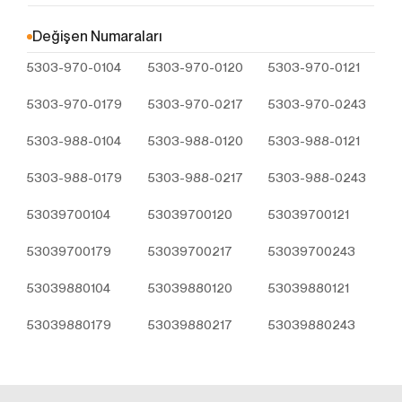
Çerezler, ziyaret ettiğiniz internet siteleri tarafından
tarayıcılar aracılığıyla cihazınıza veya ağ sunucusuna
Değişen Numaraları
depolanan küçük metin dosyalarıdır. Sitede tercih
5303-970-0104
5303-970-0120
5303-970-0121
ettiğiniz dil ve diğer ayarları içeren bu küçük metin
dosyaları, siteye bir sonraki ziyaretinizde
5303-970-0179
5303-970-0217
5303-970-0243
tercihlerinizin hatırlanmasına ve sitedeki deneyiminizi
iyileştirmek için hizmetlerimizde geliştirmeler
5303-988-0104
5303-988-0120
5303-988-0121
yapmamıza yardımcı olur. Böylece bir sonraki
ziyaretinizde daha iyi ve kişiselleştirilmiş bir kullanım
5303-988-0179
5303-988-0217
5303-988-0243
deneyimi yaşayabilirsiniz.
İnternet Sitemizde çerez kullanılmasının başlıca
53039700104
53039700120
53039700121
amaçları aşağıda sıralanmaktadır:
İnternet sitesinin işlevselliğini ve performansını
53039700179
53039700217
53039700243
arttırmak yoluyla sizlere sunulan hizmetleri
53039880104
geliştirmek,
53039880120
53039880121
İnternet Sitesini iyileştirmek ve İnternet Sitesi
53039880179
53039880217
53039880243
üzerinden yeni özellikler sunmak ve sunulan
özellikleri sizlerin tercihlerine göre kişiselleştirmek;
İnternet Sitesinin, sizin ve Kurum’un hukuki ve
ticari güvenliğinin teminini sağlamak, Site