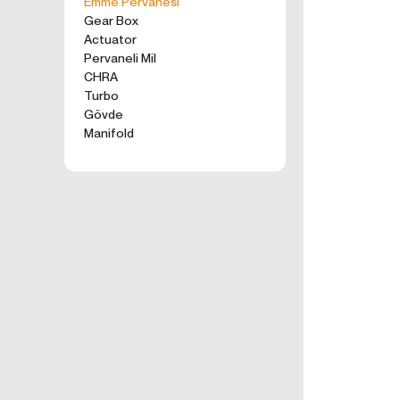
Emme Pervanesi
kullanım tercihle
Gear Box
ürünler, tercih e
Actuator
2. ÇEREZ N
Pervaneli Mil
Formu Gönder
Çerezler, ziyaret 
CHRA
sunucusuna depol
Turbo
küçük metin dosya
Gövde
deneyiminizi iyi
Manifold
ziyaretinizde dah
İnternet Sitemiz
İnternet site
geliştirmek,
İnternet Site
sizlerin terci
İnternet Site
sahte işlemle
5651 sayılı 
Suçlarla Müc
Düzenlenmesi
kanuni ve sö
3.İNTERNE