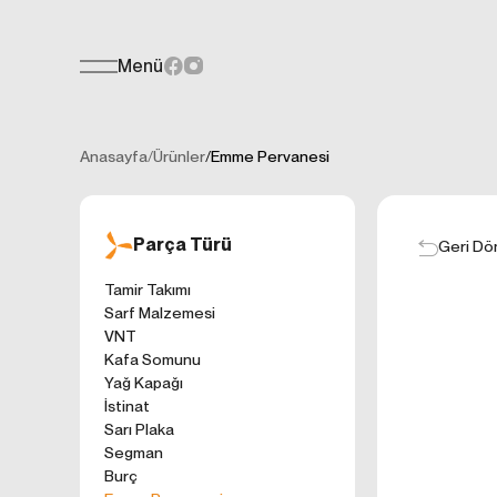
Menü
Teklif Formu
KİŞİSEL
Her türlü soru, öneri veya geri bildiri
İNTERNET 
Anasayfa
/
Ürünler
/
Emme Pervanesi
Kişisel verilerin
işletilen (www.t
gelen ilkelerinde
Parça Türü
kullanıcılarımıza
Geri Dö
Çerezler, bilgisa
Tamir Takımı
cihazınıza veya
Sarf Malzemesi
Genellikle ziyare
VNT
sunmak, sunulan h
Kafa Somunu
gezinirken kulla
Yağ Kapağı
ayarlarından Çere
İstinat
etkileyebileceğin
Sarı Plaka
sitede çerez kull
Segman
1. ÇEREZLE
Burç
İnternet siteleri
'ni okudum ve 