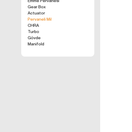
Emme Pervanesi
kullanım tercihle
Gear Box
ürünler, tercih e
Actuator
2. ÇEREZ N
Pervaneli Mil
Formu Gönder
Çerezler, ziyaret 
CHRA
sunucusuna depol
Turbo
küçük metin dosya
Gövde
deneyiminizi iyi
Manifold
ziyaretinizde dah
İnternet Sitemiz
İnternet site
geliştirmek,
İnternet Site
sizlerin terci
İnternet Site
sahte işlemle
5651 sayılı 
Suçlarla Müc
Düzenlenmesi
kanuni ve sö
3.İNTERNE