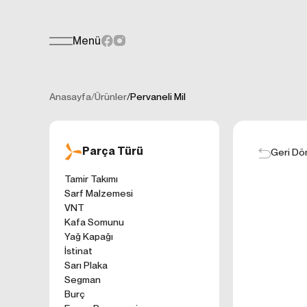
Menü
Teklif Formu
KİŞİSEL
Her türlü soru, öneri veya geri bildiri
İNTERNET 
Anasayfa
/
Ürünler
/
Pervaneli Mil
Kişisel verilerin
işletilen (www.t
gelen ilkelerinde
Parça Türü
kullanıcılarımıza
Geri Dö
Çerezler, bilgisa
Tamir Takımı
cihazınıza veya
Sarf Malzemesi
Genellikle ziyare
VNT
sunmak, sunulan h
Kafa Somunu
gezinirken kulla
Yağ Kapağı
ayarlarından Çere
İstinat
etkileyebileceğin
Sarı Plaka
sitede çerez kull
Segman
1. ÇEREZLE
Burç
İnternet siteleri
'ni okudum ve 