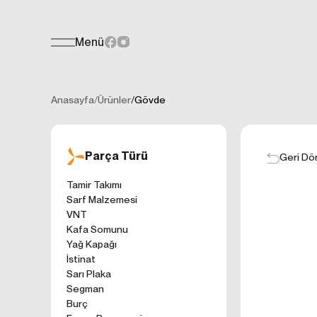
Menü
Teklif Formu
KİŞİSEL
Her türlü soru, öneri veya geri bildiri
İNTERNET 
Anasayfa
/
Ürünler
/
Gövde
Kişisel verilerin
işletilen (www.t
gelen ilkelerinde
Parça Türü
kullanıcılarımıza
Geri Dö
Çerezler, bilgisa
Tamir Takımı
cihazınıza veya
Sarf Malzemesi
Genellikle ziyare
VNT
sunmak, sunulan h
Kafa Somunu
gezinirken kulla
Yağ Kapağı
ayarlarından Çere
İstinat
etkileyebileceğin
Sarı Plaka
sitede çerez kull
Segman
1. ÇEREZLE
Burç
İnternet siteleri
'ni okudum ve 