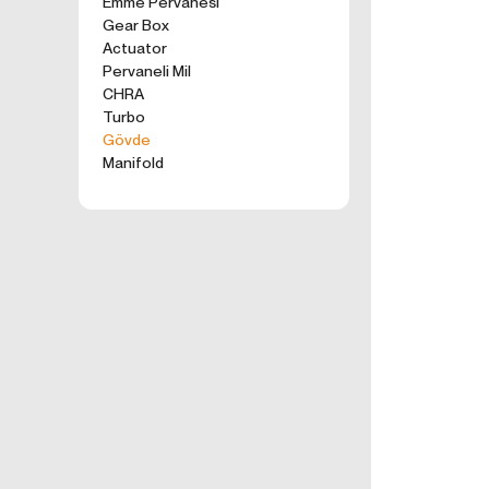
Emme Pervanesi
kullanım tercihle
Gear Box
ürünler, tercih e
Actuator
2. ÇEREZ N
Pervaneli Mil
Formu Gönder
Çerezler, ziyaret 
CHRA
sunucusuna depol
Turbo
küçük metin dosya
Gövde
deneyiminizi iyi
Manifold
ziyaretinizde dah
İnternet Sitemiz
İnternet site
geliştirmek,
İnternet Site
sizlerin terci
İnternet Site
sahte işlemle
5651 sayılı 
Suçlarla Müc
Düzenlenmesi
kanuni ve sö
3.İNTERNE