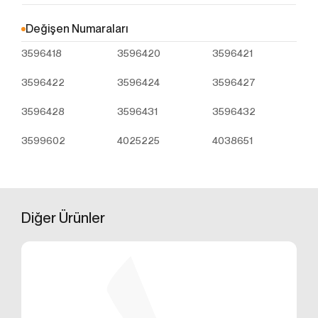
Çerezler, ziyaret ettiğiniz internet siteleri tarafından
tarayıcılar aracılığıyla cihazınıza veya ağ sunucusuna
Değişen Numaraları
depolanan küçük metin dosyalarıdır. Sitede tercih
3596418
3596420
3596421
ettiğiniz dil ve diğer ayarları içeren bu küçük metin
dosyaları, siteye bir sonraki ziyaretinizde
3596422
3596424
3596427
tercihlerinizin hatırlanmasına ve sitedeki deneyiminizi
iyileştirmek için hizmetlerimizde geliştirmeler
3596428
3596431
3596432
yapmamıza yardımcı olur. Böylece bir sonraki
ziyaretinizde daha iyi ve kişiselleştirilmiş bir kullanım
3599602
4025225
4038651
deneyimi yaşayabilirsiniz.
İnternet Sitemizde çerez kullanılmasının başlıca
amaçları aşağıda sıralanmaktadır:
İnternet sitesinin işlevselliğini ve performansını
arttırmak yoluyla sizlere sunulan hizmetleri
Diğer
Ürünler
geliştirmek,
İnternet Sitesini iyileştirmek ve İnternet Sitesi
üzerinden yeni özellikler sunmak ve sunulan
özellikleri sizlerin tercihlerine göre kişiselleştirmek;
İnternet Sitesinin, sizin ve Kurum’un hukuki ve
ticari güvenliğinin teminini sağlamak, Site