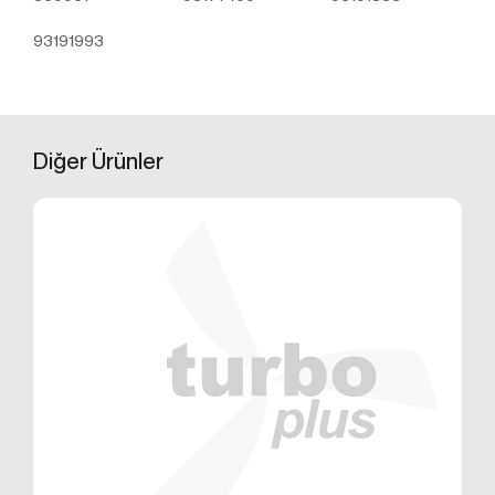
üzerinden sahte işlemlerin gerçekleştirilmesini
önlemek;
93191993
5651 sayılı Internet Ortamında Yapılan Yayınların
Düzenlenmesi ve Bu Yayınlar Yoluyla İşlenen
Suçlarla Mücadele Edilmesi Hakkında Kanun ve
Internet Ortamında Yapılan Yayınların
Düzenlenmesine Dair Usul ve Esaslar Hakkında
Diğer
Ürünler
Yönetmelik’ten kaynaklananlar başta olmak üzere,
kanuni ve sözleşmesel yükümlülüklerini yerine
getirmek.
3.İNTERNET SİTEMİZDE
KULLANILAN ÇEREZ TÜRLERİ
3.1.Oturum Çerezleri
Oturum çerezlerini ziyaretinizi süresince internet
sitesinin düzgün bir şekilde çalışmasının teminini
sağlamaktadır. Sitelerimizin ve sizin, ziyaretinizde
güvenliğini, sürekliliğini sağlamak gibi amaçlarla
kullanılırlar. Oturum çerezleri geçici çerezlerdir, siz
tarayıcınızı kapatıp sitemize tekrar geldiğinizde silinir,
kalıcı değillerdir.
3.2.Kalıcı Çerezler