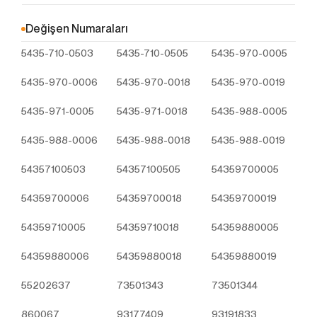
Çerezler, ziyaret ettiğiniz internet siteleri tarafından
tarayıcılar aracılığıyla cihazınıza veya ağ sunucusuna
Değişen Numaraları
depolanan küçük metin dosyalarıdır. Sitede tercih
5435-710-0503
5435-710-0505
5435-970-0005
ettiğiniz dil ve diğer ayarları içeren bu küçük metin
dosyaları, siteye bir sonraki ziyaretinizde
5435-970-0006
5435-970-0018
5435-970-0019
tercihlerinizin hatırlanmasına ve sitedeki deneyiminizi
iyileştirmek için hizmetlerimizde geliştirmeler
5435-971-0005
5435-971-0018
5435-988-0005
yapmamıza yardımcı olur. Böylece bir sonraki
ziyaretinizde daha iyi ve kişiselleştirilmiş bir kullanım
5435-988-0006
5435-988-0018
5435-988-0019
deneyimi yaşayabilirsiniz.
İnternet Sitemizde çerez kullanılmasının başlıca
54357100503
54357100505
54359700005
amaçları aşağıda sıralanmaktadır:
İnternet sitesinin işlevselliğini ve performansını
54359700006
54359700018
54359700019
arttırmak yoluyla sizlere sunulan hizmetleri
54359710005
geliştirmek,
54359710018
54359880005
İnternet Sitesini iyileştirmek ve İnternet Sitesi
54359880006
54359880018
54359880019
üzerinden yeni özellikler sunmak ve sunulan
özellikleri sizlerin tercihlerine göre kişiselleştirmek;
55202637
73501343
73501344
İnternet Sitesinin, sizin ve Kurum’un hukuki ve
ticari güvenliğinin teminini sağlamak, Site
860067
93177409
93191833