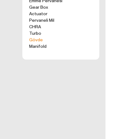
Emme Pervanesi
kullanım tercihle
Gear Box
ürünler, tercih e
Actuator
2. ÇEREZ N
Pervaneli Mil
Formu Gönder
Çerezler, ziyaret 
CHRA
sunucusuna depol
Turbo
küçük metin dosya
Gövde
deneyiminizi iyi
Manifold
ziyaretinizde dah
İnternet Sitemiz
İnternet site
geliştirmek,
İnternet Site
sizlerin terci
İnternet Site
sahte işlemle
5651 sayılı 
Suçlarla Müc
Düzenlenmesi
kanuni ve sö
3.İNTERNE