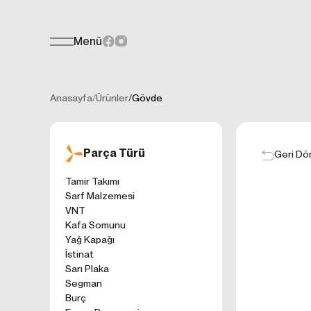
Menü
Teklif Formu
KİŞİSEL
Her türlü soru, öneri veya geri bildiri
İNTERNET 
Anasayfa
/
Ürünler
/
Gövde
Kişisel verilerin
işletilen (www.t
gelen ilkelerinde
Parça Türü
kullanıcılarımıza
Geri Dö
Çerezler, bilgisa
Tamir Takımı
cihazınıza veya
Sarf Malzemesi
Genellikle ziyare
VNT
sunmak, sunulan h
Kafa Somunu
gezinirken kulla
Yağ Kapağı
ayarlarından Çere
İstinat
etkileyebileceğin
Sarı Plaka
sitede çerez kull
Segman
1. ÇEREZLE
Burç
İnternet siteleri
'ni okudum ve 