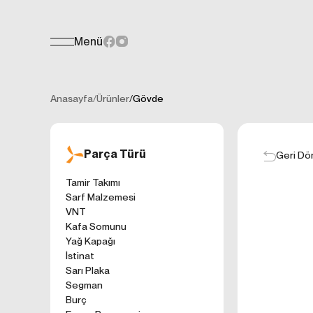
Menü
Teklif Formu
KİŞİSEL
Her türlü soru, öneri veya geri bildiri
İNTERNET 
Anasayfa
/
Ürünler
/
Gövde
Kişisel verilerin
işletilen (www.t
gelen ilkelerinde
Parça Türü
kullanıcılarımıza
Geri Dö
Çerezler, bilgisa
Tamir Takımı
cihazınıza veya
Sarf Malzemesi
Genellikle ziyare
VNT
sunmak, sunulan h
Kafa Somunu
gezinirken kulla
Yağ Kapağı
ayarlarından Çere
İstinat
etkileyebileceğin
Sarı Plaka
sitede çerez kull
Segman
1. ÇEREZLE
Burç
İnternet siteleri
'ni okudum ve 