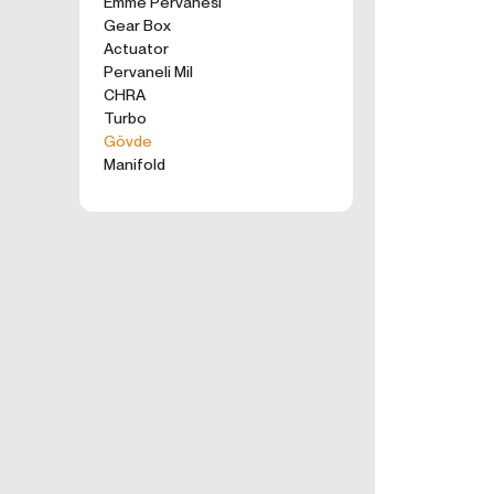
Emme Pervanesi
kullanım tercihle
Gear Box
ürünler, tercih e
Actuator
2. ÇEREZ N
Pervaneli Mil
Formu Gönder
Çerezler, ziyaret 
CHRA
sunucusuna depol
Turbo
küçük metin dosya
Gövde
deneyiminizi iyi
Manifold
ziyaretinizde dah
İnternet Sitemiz
İnternet site
geliştirmek,
İnternet Site
sizlerin terci
İnternet Site
sahte işlemle
5651 sayılı 
Suçlarla Müc
Düzenlenmesi
kanuni ve sö
3.İNTERNE