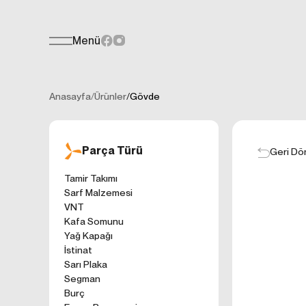
Menü
Teklif Formu
KİŞİSEL
Her türlü soru, öneri veya geri bildiri
İNTERNET 
Anasayfa
/
Ürünler
/
Gövde
Kişisel verilerin
işletilen (www.t
gelen ilkelerinde
Parça Türü
kullanıcılarımıza
Geri Dö
Çerezler, bilgisa
Tamir Takımı
cihazınıza veya
Sarf Malzemesi
Genellikle ziyare
VNT
sunmak, sunulan h
Kafa Somunu
gezinirken kulla
Yağ Kapağı
ayarlarından Çere
İstinat
etkileyebileceğin
Sarı Plaka
sitede çerez kull
Segman
1. ÇEREZLE
Burç
İnternet siteleri
'ni okudum ve 