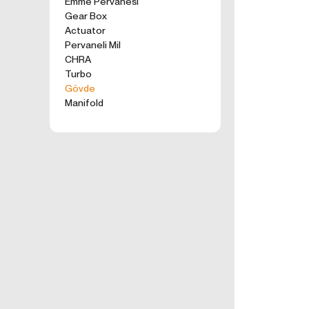
Emme Pervanesi
kullanım tercihle
Gear Box
ürünler, tercih e
Actuator
2. ÇEREZ N
Pervaneli Mil
Formu Gönder
Çerezler, ziyaret 
CHRA
sunucusuna depol
Turbo
küçük metin dosya
Gövde
deneyiminizi iyi
Manifold
ziyaretinizde dah
İnternet Sitemiz
İnternet site
geliştirmek,
İnternet Site
sizlerin terci
İnternet Site
sahte işlemle
5651 sayılı 
Suçlarla Müc
Düzenlenmesi
kanuni ve sö
3.İNTERNE