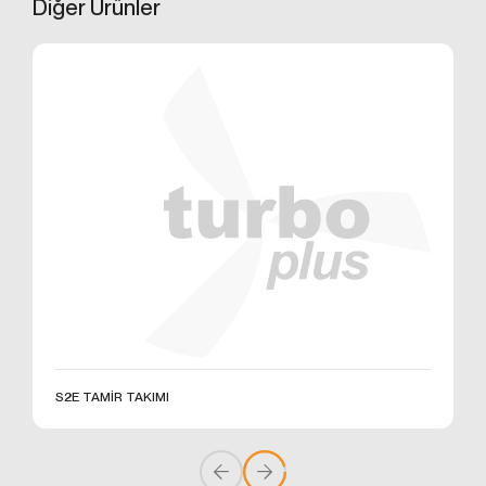
Diğer
Ürünler
Bu tür çerezler tercihlerinizi hatırlamak için kullanılır
ve tarayıcılar vasıtasıyla cihazınızda depolanır Kalıcı
çerezler, sitemizi ziyaret ettiğiniz tarayıcınızı
kapattıktan veya bilgisayarınızı yeniden başlattıktan
sonra bile saklı kalır. Tarayıcınızın ayarlarından
silinene kadar bu çerezler tarayıcınızın alt
klasörlerinde tutulurlar.
Kalıcı çerezlerin bazı türleri; İnternet Sitesini kullanım
amacınız gibi hususlar göz önünde bulundurarak
sizlere özel öneriler sunulması için
kullanılabilmektedir.
Kalıcı çerezler sayesinde İnternet Sitemizi aynı cihazla
tekrardan ziyaret etmeniz durumunda, cihazınızda
İnternet Sitemiz tarafından oluşturulmuş bir çerez
olup olmadığı kontrol edilir ve var ise, sizin siteyi daha
önce ziyaret ettiğiniz anlaşılır ve size iletilecek içerik
bu doğrultuda belirlenir ve böylelikle sizlere daha iyi
S2E TAMİR TAKIMI
bir hizmet sunulur.
3.3.Zorunlu/Teknik Çerezler
Ziyaret ettiğiniz internet sitesinin düzgün şekilde