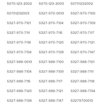
Çerezler, ziyaret ettiğiniz internet siteleri tarafından
5070-123-2002
5070-123-2003
50701232002
tarayıcılar aracılığıyla cihazınıza veya ağ sunucusuna
50701232003
5327-970-0013
5327-970-7100
depolanan küçük metin dosyalarıdır. Sitede tercih
ettiğiniz dil ve diğer ayarları içeren bu küçük metin
5327-970-7101
5327-970-7104
5327-970-7109
dosyaları, siteye bir sonraki ziyaretinizde
tercihlerinizin hatırlanmasına ve sitedeki deneyiminizi
5327-970-7111
5327-970-7115
5327-970-7117
iyileştirmek için hizmetlerimizde geliştirmeler
yapmamıza yardımcı olur. Böylece bir sonraki
5327-970-7118
5327-970-7120
5327-970-7121
ziyaretinizde daha iyi ve kişiselleştirilmiş bir kullanım
deneyimi yaşayabilirsiniz.
5327-970-7134
5327-970-7138
5327-970-7147
İnternet Sitemizde çerez kullanılmasının başlıca
amaçları aşağıda sıralanmaktadır:
5327-988-0013
5327-988-7100
5327-988-7101
İnternet sitesinin işlevselliğini ve performansını
arttırmak yoluyla sizlere sunulan hizmetleri
5327-988-7104
5327-988-7109
5327-988-7111
geliştirmek,
5327-988-7115
İnternet Sitesini iyileştirmek ve İnternet Sitesi
5327-988-7117
5327-988-7118
üzerinden yeni özellikler sunmak ve sunulan
5327-988-7120
5327-988-7121
5327-988-7134
özellikleri sizlerin tercihlerine göre kişiselleştirmek;
İnternet Sitesinin, sizin ve Kurum’un hukuki ve
5327-988-7138
5327-988-7147
53279700013
ticari güvenliğinin teminini sağlamak, Site