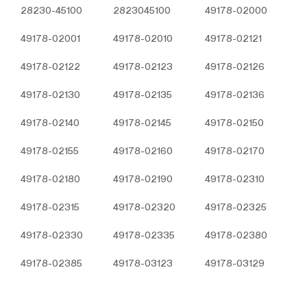
Çerezler, ziyaret ettiğiniz internet siteleri tarafından
28230-45100
2823045100
49178-02000
tarayıcılar aracılığıyla cihazınıza veya ağ sunucusuna
49178-02001
49178-02010
49178-02121
depolanan küçük metin dosyalarıdır. Sitede tercih
ettiğiniz dil ve diğer ayarları içeren bu küçük metin
49178-02122
49178-02123
49178-02126
dosyaları, siteye bir sonraki ziyaretinizde
tercihlerinizin hatırlanmasına ve sitedeki deneyiminizi
49178-02130
49178-02135
49178-02136
iyileştirmek için hizmetlerimizde geliştirmeler
yapmamıza yardımcı olur. Böylece bir sonraki
49178-02140
49178-02145
49178-02150
ziyaretinizde daha iyi ve kişiselleştirilmiş bir kullanım
deneyimi yaşayabilirsiniz.
49178-02155
49178-02160
49178-02170
İnternet Sitemizde çerez kullanılmasının başlıca
amaçları aşağıda sıralanmaktadır:
49178-02180
49178-02190
49178-02310
İnternet sitesinin işlevselliğini ve performansını
arttırmak yoluyla sizlere sunulan hizmetleri
49178-02315
49178-02320
49178-02325
geliştirmek,
49178-02330
İnternet Sitesini iyileştirmek ve İnternet Sitesi
49178-02335
49178-02380
üzerinden yeni özellikler sunmak ve sunulan
49178-02385
49178-03123
49178-03129
özellikleri sizlerin tercihlerine göre kişiselleştirmek;
İnternet Sitesinin, sizin ve Kurum’un hukuki ve
ticari güvenliğinin teminini sağlamak, Site