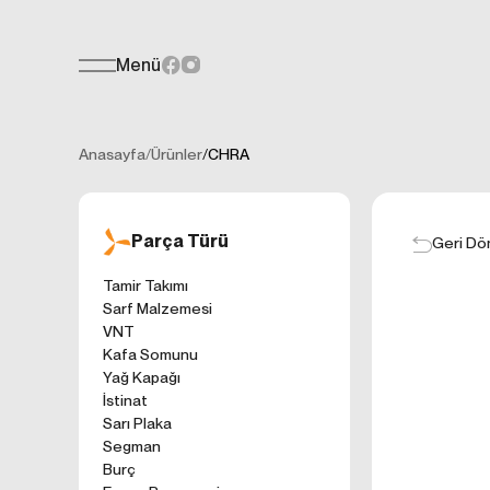
Menü
Teklif Formu
KİŞİSEL
Her türlü soru, öneri veya geri bildiri
İNTERNET 
Anasayfa
/
Ürünler
/
CHRA
Kişisel verilerin
işletilen (www.t
gelen ilkelerinde
Parça Türü
kullanıcılarımıza
Geri Dö
Çerezler, bilgisa
Tamir Takımı
cihazınıza veya
Sarf Malzemesi
Genellikle ziyare
VNT
sunmak, sunulan h
Kafa Somunu
gezinirken kulla
Yağ Kapağı
ayarlarından Çere
İstinat
etkileyebileceğin
Sarı Plaka
sitede çerez kull
Segman
1. ÇEREZLE
Burç
İnternet siteleri
'ni okudum ve 