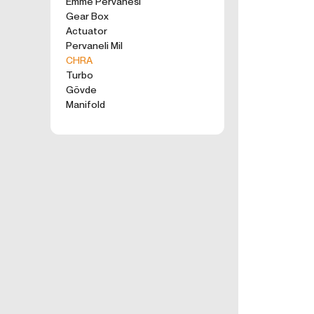
Emme Pervanesi
kullanım tercihle
Gear Box
ürünler, tercih e
Actuator
2. ÇEREZ N
Pervaneli Mil
Formu Gönder
Çerezler, ziyaret 
CHRA
sunucusuna depol
Turbo
küçük metin dosya
Gövde
deneyiminizi iyi
Manifold
ziyaretinizde dah
İnternet Sitemiz
İnternet site
geliştirmek,
İnternet Site
sizlerin terci
İnternet Site
sahte işlemle
5651 sayılı 
Suçlarla Müc
Düzenlenmesi
kanuni ve sö
3.İNTERNE