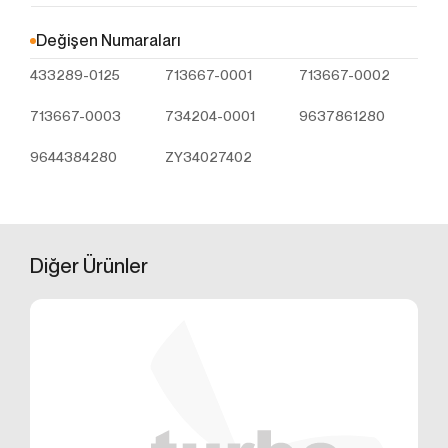
Çerezler, ziyaret ettiğiniz internet siteleri tarafından
tarayıcılar aracılığıyla cihazınıza veya ağ sunucusuna
Değişen Numaraları
depolanan küçük metin dosyalarıdır. Sitede tercih
433289-0125
713667-0001
713667-0002
ettiğiniz dil ve diğer ayarları içeren bu küçük metin
dosyaları, siteye bir sonraki ziyaretinizde
713667-0003
734204-0001
9637861280
tercihlerinizin hatırlanmasına ve sitedeki deneyiminizi
iyileştirmek için hizmetlerimizde geliştirmeler
9644384280
ZY34027402
yapmamıza yardımcı olur. Böylece bir sonraki
ziyaretinizde daha iyi ve kişiselleştirilmiş bir kullanım
deneyimi yaşayabilirsiniz.
İnternet Sitemizde çerez kullanılmasının başlıca
amaçları aşağıda sıralanmaktadır:
Diğer
Ürünler
İnternet sitesinin işlevselliğini ve performansını
arttırmak yoluyla sizlere sunulan hizmetleri
geliştirmek,
İnternet Sitesini iyileştirmek ve İnternet Sitesi
üzerinden yeni özellikler sunmak ve sunulan
özellikleri sizlerin tercihlerine göre kişiselleştirmek;
İnternet Sitesinin, sizin ve Kurum’un hukuki ve
ticari güvenliğinin teminini sağlamak, Site