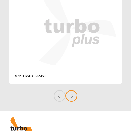
üzerinden sahte işlemlerin gerçekleştirilmesini
önlemek;
5651 sayılı Internet Ortamında Yapılan Yayınların
Düzenlenmesi ve Bu Yayınlar Yoluyla İşlenen
Suçlarla Mücadele Edilmesi Hakkında Kanun ve
Internet Ortamında Yapılan Yayınların
Düzenlenmesine Dair Usul ve Esaslar Hakkında
Yönetmelik’ten kaynaklananlar başta olmak üzere,
kanuni ve sözleşmesel yükümlülüklerini yerine
getirmek.
3.İNTERNET SİTEMİZDE
KULLANILAN ÇEREZ TÜRLERİ
S2E TAMİR TAKIMI
3.1.Oturum Çerezleri
Oturum çerezlerini ziyaretinizi süresince internet
sitesinin düzgün bir şekilde çalışmasının teminini
sağlamaktadır. Sitelerimizin ve sizin, ziyaretinizde
güvenliğini, sürekliliğini sağlamak gibi amaçlarla
kullanılırlar. Oturum çerezleri geçici çerezlerdir, siz
tarayıcınızı kapatıp sitemize tekrar geldiğinizde silinir,
kalıcı değillerdir.
3.2.Kalıcı Çerezler