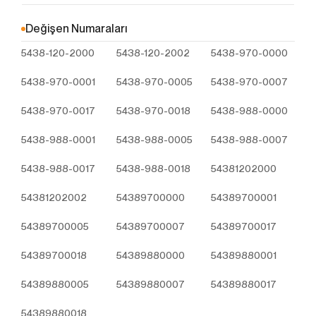
Çerezler, ziyaret ettiğiniz internet siteleri tarafından
tarayıcılar aracılığıyla cihazınıza veya ağ sunucusuna
Değişen Numaraları
depolanan küçük metin dosyalarıdır. Sitede tercih
5438-120-2000
5438-120-2002
5438-970-0000
ettiğiniz dil ve diğer ayarları içeren bu küçük metin
dosyaları, siteye bir sonraki ziyaretinizde
5438-970-0001
5438-970-0005
5438-970-0007
tercihlerinizin hatırlanmasına ve sitedeki deneyiminizi
iyileştirmek için hizmetlerimizde geliştirmeler
5438-970-0017
5438-970-0018
5438-988-0000
yapmamıza yardımcı olur. Böylece bir sonraki
ziyaretinizde daha iyi ve kişiselleştirilmiş bir kullanım
5438-988-0001
5438-988-0005
5438-988-0007
deneyimi yaşayabilirsiniz.
İnternet Sitemizde çerez kullanılmasının başlıca
5438-988-0017
5438-988-0018
54381202000
amaçları aşağıda sıralanmaktadır:
İnternet sitesinin işlevselliğini ve performansını
54381202002
54389700000
54389700001
arttırmak yoluyla sizlere sunulan hizmetleri
54389700005
geliştirmek,
54389700007
54389700017
İnternet Sitesini iyileştirmek ve İnternet Sitesi
54389700018
54389880000
54389880001
üzerinden yeni özellikler sunmak ve sunulan
özellikleri sizlerin tercihlerine göre kişiselleştirmek;
54389880005
54389880007
54389880017
İnternet Sitesinin, sizin ve Kurum’un hukuki ve
ticari güvenliğinin teminini sağlamak, Site
54389880018