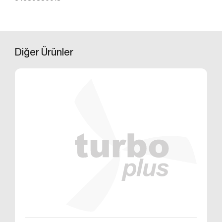
üzerinden sahte işlemlerin gerçekleştirilmesini
önlemek;
5651 sayılı Internet Ortamında Yapılan Yayınların
Düzenlenmesi ve Bu Yayınlar Yoluyla İşlenen
Suçlarla Mücadele Edilmesi Hakkında Kanun ve
Diğer
Ürünler
Internet Ortamında Yapılan Yayınların
Düzenlenmesine Dair Usul ve Esaslar Hakkında
Yönetmelik’ten kaynaklananlar başta olmak üzere,
kanuni ve sözleşmesel yükümlülüklerini yerine
getirmek.
3.İNTERNET SİTEMİZDE
KULLANILAN ÇEREZ TÜRLERİ
3.1.Oturum Çerezleri
Oturum çerezlerini ziyaretinizi süresince internet
sitesinin düzgün bir şekilde çalışmasının teminini
sağlamaktadır. Sitelerimizin ve sizin, ziyaretinizde
güvenliğini, sürekliliğini sağlamak gibi amaçlarla
kullanılırlar. Oturum çerezleri geçici çerezlerdir, siz
tarayıcınızı kapatıp sitemize tekrar geldiğinizde silinir,
kalıcı değillerdir.
3.2.Kalıcı Çerezler