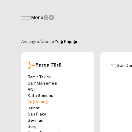
Menü
Teklif Formu
KİŞİSEL
Her türlü soru, öneri veya geri bildiri
İNTERNET 
Anasayfa
/
Ürünler
/
Yağ Kapağı
Kişisel verilerin
işletilen (www.t
gelen ilkelerinde
Parça Türü
kullanıcılarımıza
Geri Dö
Çerezler, bilgisa
Tamir Takımı
cihazınıza veya
Sarf Malzemesi
Genellikle ziyare
VNT
sunmak, sunulan h
Kafa Somunu
gezinirken kulla
Yağ Kapağı
ayarlarından Çere
İstinat
etkileyebileceğin
Sarı Plaka
sitede çerez kull
Segman
1. ÇEREZLE
Burç
İnternet siteleri
'ni okudum ve 