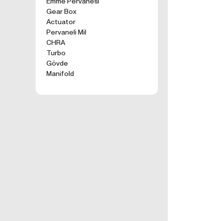
Emme Pervanesi
kullanım tercihle
Gear Box
ürünler, tercih e
Actuator
2. ÇEREZ N
Pervaneli Mil
Formu Gönder
Çerezler, ziyaret 
CHRA
sunucusuna depol
Turbo
küçük metin dosya
Gövde
deneyiminizi iyi
Manifold
ziyaretinizde dah
İnternet Sitemiz
İnternet site
geliştirmek,
İnternet Site
sizlerin terci
İnternet Site
sahte işlemle
5651 sayılı 
Suçlarla Müc
Düzenlenmesi
kanuni ve sö
3.İNTERNE