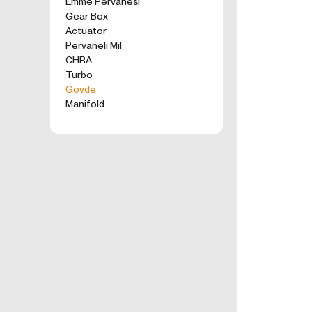
Emme Pervanesi
kullanım tercihle
Gear Box
ürünler, tercih e
Actuator
2. ÇEREZ N
Pervaneli Mil
Formu Gönder
Çerezler, ziyaret 
CHRA
sunucusuna depol
Turbo
küçük metin dosya
Gövde
deneyiminizi iyi
Manifold
ziyaretinizde dah
İnternet Sitemiz
İnternet site
geliştirmek,
İnternet Site
sizlerin terci
İnternet Site
sahte işlemle
5651 sayılı 
Suçlarla Müc
Düzenlenmesi
kanuni ve sö
3.İNTERNE