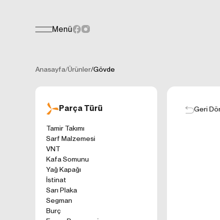
Menü
Teklif Formu
KİŞİSEL
Her türlü soru, öneri veya geri bildiri
İNTERNET 
Anasayfa
/
Ürünler
/
Gövde
Kişisel verilerin
işletilen (www.t
gelen ilkelerinde
Parça Türü
kullanıcılarımıza
Geri Dö
Çerezler, bilgisa
Tamir Takımı
cihazınıza veya
Sarf Malzemesi
Genellikle ziyare
VNT
sunmak, sunulan h
Kafa Somunu
gezinirken kulla
Yağ Kapağı
ayarlarından Çere
İstinat
etkileyebileceğin
Sarı Plaka
sitede çerez kull
Segman
1. ÇEREZLE
Burç
İnternet siteleri
'ni okudum ve 