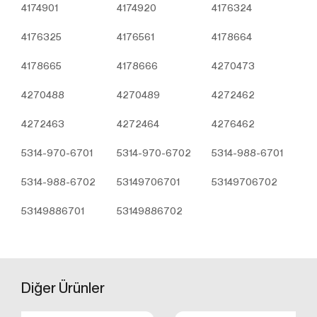
4174901
4174920
4176324
E – Posta:
info@otobiroto.com
Web Adresi: www.turbo-
plus.com
4176325
4176561
4178664
4178665
4178666
4270473
4270488
4270489
4272462
4272463
4272464
4276462
5314-970-6701
5314-970-6702
5314-988-6701
5314-988-6702
53149706701
53149706702
53149886701
53149886702
Diğer
Ürünler