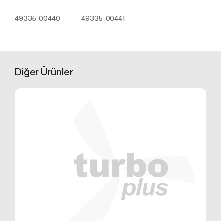
üzerinden sahte işlemlerin gerçekleştirilmesini
önlemek;
49335-00440
49335-00441
5651 sayılı Internet Ortamında Yapılan Yayınların
Düzenlenmesi ve Bu Yayınlar Yoluyla İşlenen
Suçlarla Mücadele Edilmesi Hakkında Kanun ve
Internet Ortamında Yapılan Yayınların
Düzenlenmesine Dair Usul ve Esaslar Hakkında
Diğer
Ürünler
Yönetmelik’ten kaynaklananlar başta olmak üzere,
kanuni ve sözleşmesel yükümlülüklerini yerine
getirmek.
3.İNTERNET SİTEMİZDE
KULLANILAN ÇEREZ TÜRLERİ
3.1.Oturum Çerezleri
Oturum çerezlerini ziyaretinizi süresince internet
sitesinin düzgün bir şekilde çalışmasının teminini
sağlamaktadır. Sitelerimizin ve sizin, ziyaretinizde
güvenliğini, sürekliliğini sağlamak gibi amaçlarla
kullanılırlar. Oturum çerezleri geçici çerezlerdir, siz
tarayıcınızı kapatıp sitemize tekrar geldiğinizde silinir,
kalıcı değillerdir.
3.2.Kalıcı Çerezler