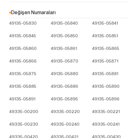
Çerezler, ziyaret ettiğiniz internet siteleri tarafından
tarayıcılar aracılığıyla cihazınıza veya ağ sunucusuna
Değişen Numaraları
depolanan küçük metin dosyalarıdır. Sitede tercih
49135-05830
49135-05840
49135-05841
ettiğiniz dil ve diğer ayarları içeren bu küçük metin
dosyaları, siteye bir sonraki ziyaretinizde
49135-05845
49135-05850
49135-05851
tercihlerinizin hatırlanmasına ve sitedeki deneyiminizi
iyileştirmek için hizmetlerimizde geliştirmeler
49135-05860
49135-05861
49135-05865
yapmamıza yardımcı olur. Böylece bir sonraki
ziyaretinizde daha iyi ve kişiselleştirilmiş bir kullanım
49135-05866
49135-05870
49135-05871
deneyimi yaşayabilirsiniz.
İnternet Sitemizde çerez kullanılmasının başlıca
49135-05875
49135-05880
49135-05881
amaçları aşağıda sıralanmaktadır:
İnternet sitesinin işlevselliğini ve performansını
49135-05885
49135-05886
49135-05890
arttırmak yoluyla sizlere sunulan hizmetleri
49135-05891
geliştirmek,
49135-05895
49135-05896
İnternet Sitesini iyileştirmek ve İnternet Sitesi
49335-00200
49335-00220
49335-00221
üzerinden yeni özellikler sunmak ve sunulan
özellikleri sizlerin tercihlerine göre kişiselleştirmek;
49335-00230
49335-00240
49335-00241
İnternet Sitesinin, sizin ve Kurum’un hukuki ve
ticari güvenliğinin teminini sağlamak, Site
49335-00420
49335-00421
49335-00430