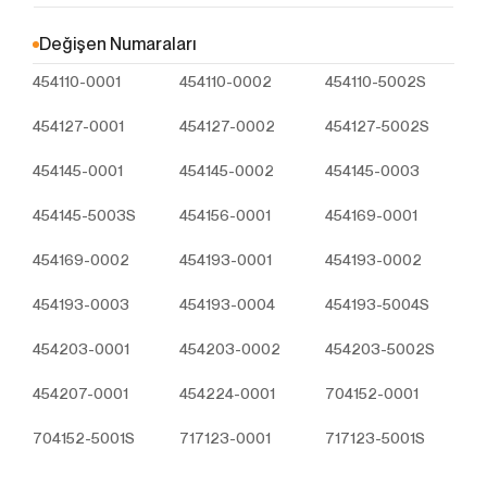
Çerezler, ziyaret ettiğiniz internet siteleri tarafından
tarayıcılar aracılığıyla cihazınıza veya ağ sunucusuna
Değişen Numaraları
depolanan küçük metin dosyalarıdır. Sitede tercih
454110-0001
454110-0002
454110-5002S
ettiğiniz dil ve diğer ayarları içeren bu küçük metin
dosyaları, siteye bir sonraki ziyaretinizde
454127-0001
454127-0002
454127-5002S
tercihlerinizin hatırlanmasına ve sitedeki deneyiminizi
iyileştirmek için hizmetlerimizde geliştirmeler
454145-0001
454145-0002
454145-0003
yapmamıza yardımcı olur. Böylece bir sonraki
ziyaretinizde daha iyi ve kişiselleştirilmiş bir kullanım
454145-5003S
454156-0001
454169-0001
deneyimi yaşayabilirsiniz.
İnternet Sitemizde çerez kullanılmasının başlıca
454169-0002
454193-0001
454193-0002
amaçları aşağıda sıralanmaktadır:
İnternet sitesinin işlevselliğini ve performansını
454193-0003
454193-0004
454193-5004S
arttırmak yoluyla sizlere sunulan hizmetleri
454203-0001
geliştirmek,
454203-0002
454203-5002S
İnternet Sitesini iyileştirmek ve İnternet Sitesi
454207-0001
454224-0001
704152-0001
üzerinden yeni özellikler sunmak ve sunulan
özellikleri sizlerin tercihlerine göre kişiselleştirmek;
704152-5001S
717123-0001
717123-5001S
İnternet Sitesinin, sizin ve Kurum’un hukuki ve
ticari güvenliğinin teminini sağlamak, Site